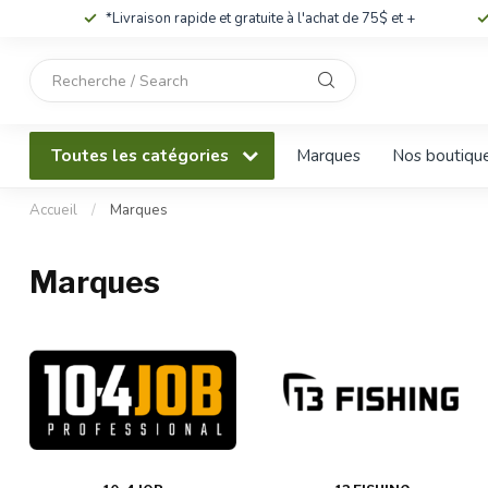
*Livraison rapide et gratuite à l'achat de 75$ et +
Utilisez
les
flèches
haut
Toutes les catégories
Marques
Nos boutiqu
et
bas
pour
Accueil
/
Marques
sélectionner
le
Marques
résultat
disponible.
Appuyez
sur
Entrée
pour
accéder
au
résultat
de