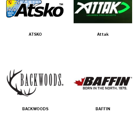
ATSKO
Attak
BACKWOODS
BAFFIN