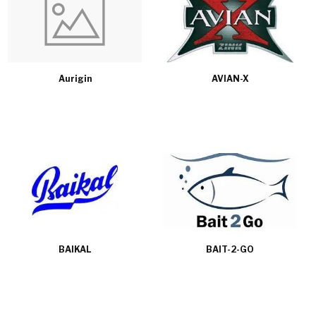
Aurigin
AVIAN-X
BAIKAL
BAIT-2-GO