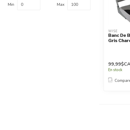
recherche
Min
Max
sélectionné.
Les
utilisateurs
d'appareils
WISE
tactiles
Banc De 
Gris Char
peuvent
se
servir
de
99,99$C
gestes
En stock
tels
que
Compar
toucher
et
glisser.