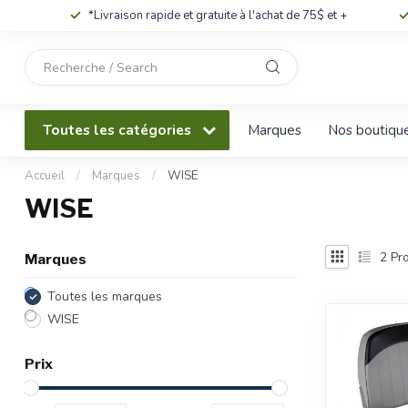
*Livraison rapide et gratuite à l'achat de 75$ et +
Utilisez
les
flèches
haut
Toutes les catégories
Marques
Nos boutiqu
et
bas
pour
Accueil
/
Marques
/
WISE
sélectionner
WISE
le
résultat
disponible.
2
Pro
Marques
Appuyez
sur
Toutes les marques
Entrée
WISE
pour
accéder
Prix
au
résultat
de