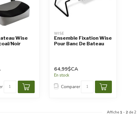
WISE
Bateau Wise
Ensemble Fixation Wise
coal/Noir
Pour Banc De Bateau
A
64,99$CA
En stock
er
Comparer
Affiche
1
-
2
de 2