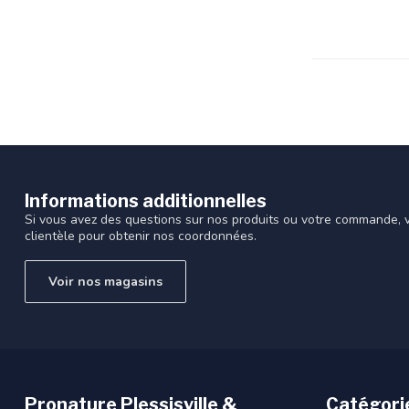
recherche
sélectionné.
Les
utilisateurs
d'appareils
tactiles
peuvent
se
servir
de
Informations additionnelles
gestes
Si vous avez des questions sur nos produits ou votre commande, vi
tels
clientèle pour obtenir nos coordonnées.
que
toucher
Voir nos magasins
et
glisser.
Pronature Plessisville &
Catégori