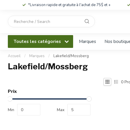
*Livraison rapide et gratuite à l'achat de 75$ et +
Utilisez
les
flèches
haut
Toutes les catégories
Marques
Nos boutiqu
et
bas
pour
Accueil
/
Marques
/
Lakefield/Mossberg
sélectionner
Lakefield/Mossberg
le
résultat
disponible.
0
Pro
Appuyez
Prix
sur
Entrée
pour
Min
Max
accéder
au
résultat
de