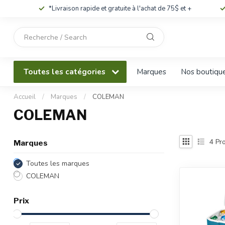
*Livraison rapide et gratuite à l'achat de 75$ et +
Utilisez
les
flèches
haut
Toutes les catégories
Marques
Nos boutiqu
et
bas
pour
Accueil
/
Marques
/
COLEMAN
sélectionner
COLEMAN
le
résultat
disponible.
4
Pro
Marques
Appuyez
sur
Toutes les marques
Entrée
COLEMAN
pour
accéder
Prix
au
résultat
de