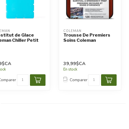
EMAN
COLEMAN
stitut de Glace
Trousse De Premiers
eman Chiller Petit
Soins Coleman
99$CA
39,99$CA
tock
En stock
Comparer
Comparer