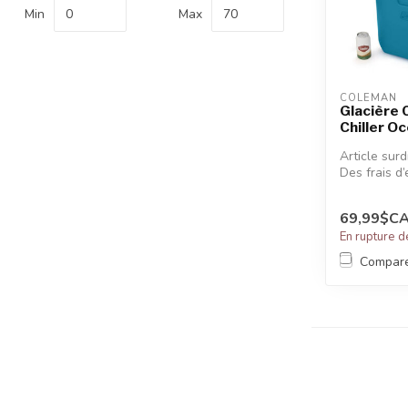
recherche
Min
Max
sélectionné.
Les
utilisateurs
d'appareils
COLEMAN
tactiles
Glacière
Chiller O
peuvent
se
Article sur
servir
Des frais d’
de
additionnel
gestes
appliqués.
69,99$C
tels
En rupture d
que
Compar
toucher
et
glisser.