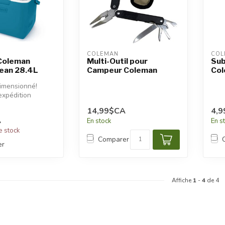
COLEMAN
COL
 Coleman
Multi-Outil pour
Sub
cean 28.4L
Campeur Coleman
Col
dimensionné!
expédition
s seront
14,99$CA
4,
A
En stock
En s
e stock
Comparer
er
Affiche
1
-
4
de 4