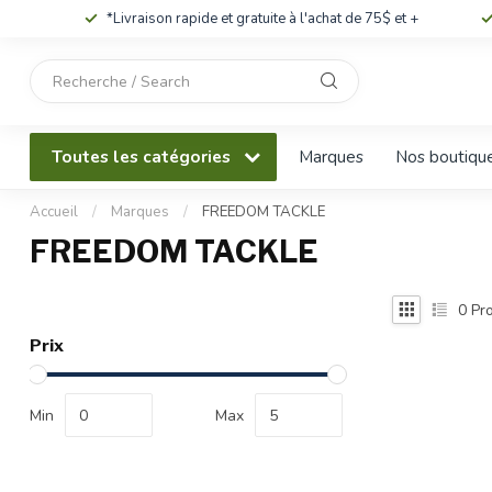
*Livraison rapide et gratuite à l'achat de 75$ et +
Utilisez
les
flèches
haut
Toutes les catégories
Marques
Nos boutiqu
et
bas
pour
Accueil
/
Marques
/
FREEDOM TACKLE
sélectionner
FREEDOM TACKLE
le
résultat
disponible.
0
Pro
Appuyez
Prix
sur
Entrée
pour
Min
Max
accéder
au
résultat
de