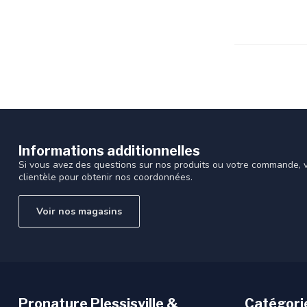
recherche
sélectionné.
Les
utilisateurs
d'appareils
tactiles
peuvent
se
servir
de
Informations additionnelles
gestes
Si vous avez des questions sur nos produits ou votre commande, vi
tels
clientèle pour obtenir nos coordonnées.
que
toucher
Voir nos magasins
et
glisser.
Pronature Plessisville &
Catégori