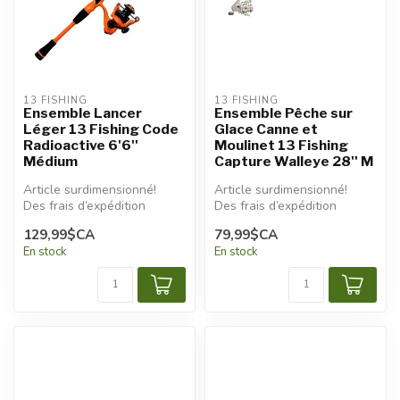
13 FISHING
13 FISHING
Ensemble Lancer
Ensemble Pêche sur
Léger 13 Fishing Code
Glace Canne et
Radioactive 6'6''
Moulinet 13 Fishing
Médium
Capture Walleye 28'' M
Article surdimensionné!
Article surdimensionné!
Des frais d’expédition
Des frais d’expédition
additionnels seront
additionnels seront
129,99$CA
79,99$CA
appliqués.
appliqués.
En stock
En stock