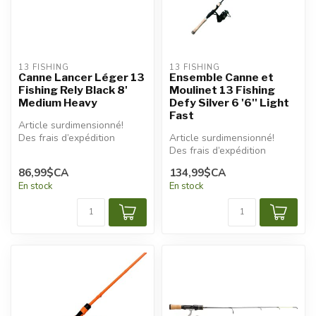
13 FISHING
13 FISHING
Canne Lancer Léger 13
Ensemble Canne et
Fishing Rely Black 8'
Moulinet 13 Fishing
Medium Heavy
Defy Silver 6 '6'' Light
Fast
Article surdimensionné!
Des frais d’expédition
Article surdimensionné!
additionnels seront
Des frais d’expédition
appliqués.
additionnels seront
86,99$CA
134,99$CA
appliqués.
En stock
En stock