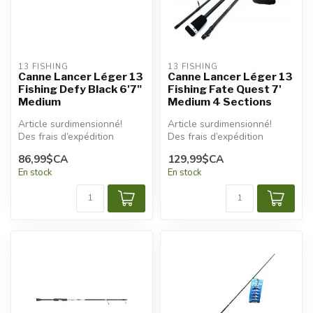
13 FISHING
13 FISHING
Canne Lancer Léger 13
Canne Lancer Léger 13
Fishing Defy Black 6'7"
Fishing Fate Quest 7'
Medium
Medium 4 Sections
Article surdimensionné!
Article surdimensionné!
Des frais d’expédition
Des frais d’expédition
additionnels seront
additionnels seront
86,99$CA
129,99$CA
appliqués.
appliqués.
En stock
En stock