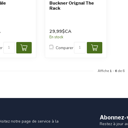
̂le
Buckner Orignal The
Rack
A
29,99$CA
En stock
er
Comparer
Affiche
1
-
6
de 6
Abonnez-v
sitez notre page de service à la
Restez à jour a