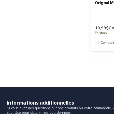
Orignal Ma
19,99$C
En stock
Compar
Informations additionnelles
Si vous avez des questions sur nos produits ou votre commande, vi
clientèle pour obtenir nos coordonnées.