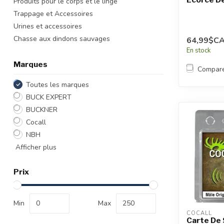
Produits pour le corps et le linge
Trappage et Accessoires
Urines et accessoires
Chasse aux dindons sauvages
64,99$C
En stock
Marques
Compar
Toutes les marques
BUCK EXPERT
BUCKNER
Cocall
NBH
Afficher plus
Prix
Min
Max
COCALL
Carte De 