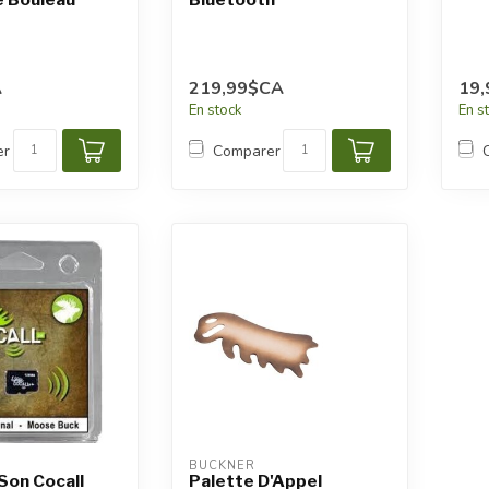
A
219,99$CA
19
En stock
En s
er
Comparer
BUCKNER
Son Cocall
Palette D'Appel