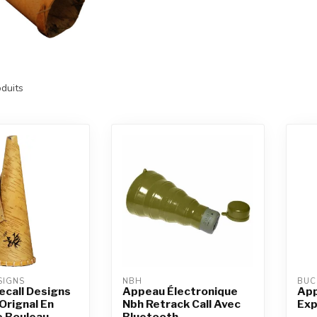
duits
SIGNS
NBH
BUC
call Designs
Appeau Électronique
App
Orignal En
Nbh Retrack Call Avec
Exp
e Bouleau
Bluetooth