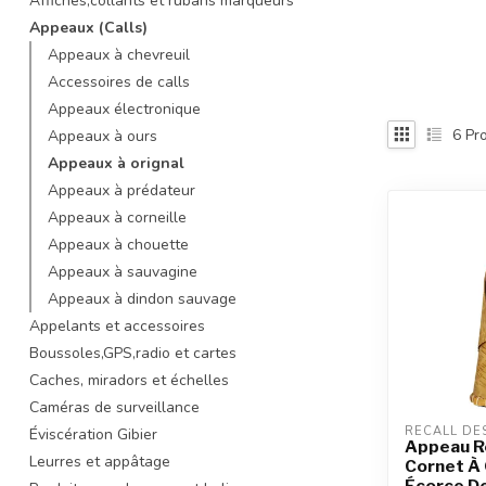
Affiches,collants et rubans marqueurs
recherche
Appeaux (Calls)
sélectionné.
Appeaux à chevreuil
Les
Accessoires de calls
utilisateurs
d'appareils
Appeaux électronique
tactiles
6
Pro
Appeaux à ours
peuvent
Appeaux à orignal
se
Appeaux à prédateur
servir
Appeaux à corneille
de
gestes
Appeaux à chouette
tels
Appeaux à sauvagine
que
Appeaux à dindon sauvage
toucher
Appelants et accessoires
et
Boussoles,GPS,radio et cartes
glisser.
Caches, miradors et échelles
Caméras de surveillance
RECALL DE
Éviscération Gibier
Appeau Re
Leurres et appâtage
Cornet À 
Écorce D