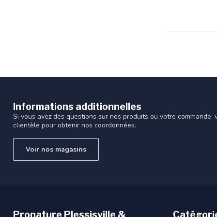
recherche
sélectionné.
Les
utilisateurs
d'appareils
tactiles
peuvent
se
servir
de
Informations additionnelles
gestes
Si vous avez des questions sur nos produits ou votre commande, vi
tels
clientèle pour obtenir nos coordonnées.
que
toucher
Voir nos magasins
et
glisser.
Pronature Plessisville &
Catégori