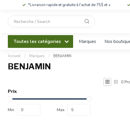
*Livraison rapide et gratuite à l'achat de 75$ et +
Utilisez
les
flèches
haut
Toutes les catégories
Marques
Nos boutiqu
et
bas
pour
Accueil
/
Marques
/
BENJAMIN
sélectionner
BENJAMIN
le
résultat
disponible.
0
Pro
Appuyez
Prix
sur
Entrée
pour
Min
Max
accéder
au
résultat
de