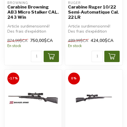
BROWNING
RUGER
Carabine Browning
Carabine Ruger 10/22
AB3 Micro Stalker CAL.
Semi-Automatique Cal.
243 Win
22 LR
Article surdimensionné!
Article surdimensionné!
Des frais d’expédition
Des frais d’expédition
additionnels seront
additionnels seront
750,00$CA
424,00$CA
874,99$CA
489,99$CA
appliqués.
appliqués.
En stock
En stock
-17%
0%