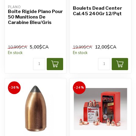
PLANO
Boulets Dead Center
Boîte Rigide Plano Pour
Cal.45 240Gr 12/Pqt
50 Munitions De
Carabine Bleu/Gris
5,00$CA
12,00$CA
10,99$CA
19,99$CA
En stock
En stock
-36%
-24%