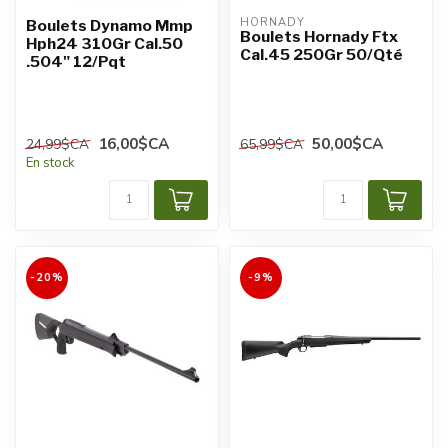
HORNADY
Boulets Dynamo Mmp
Boulets Hornady Ftx
Hph24 310Gr Cal.50
Cal.45 250Gr 50/Qté
.504" 12/Pqt
16,00$CA
50,00$CA
24,99$CA
65,99$CA
En stock
-20%
-9%