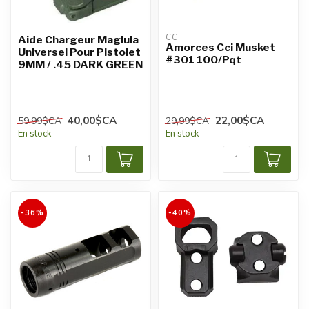
CCI
Aide Chargeur Maglula
Amorces Cci Musket
Universel Pour Pistolet
#301 100/Pqt
9MM / .45 DARK GREEN
40,00$CA
22,00$CA
59,99$CA
29,99$CA
En stock
En stock
-36%
-40%