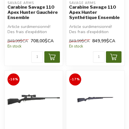
SAVAGE ARMS
SAVAGE ARMS
Carabine Savage 110
Carabine Savage 110
Apex Hunter Gauchère
Apex Hunter
Ensemble
Synthétique Ensemble
Article surdimensionné!
Article surdimensionné!
Des frais d’expédition
Des frais d’expédition
additionnels seront
additionnels seront
708,00$CA
849,99$CA
849,99$CA
849,99$CA
appliqués.
appliqués.
En stock
En stock
-16%
-17%