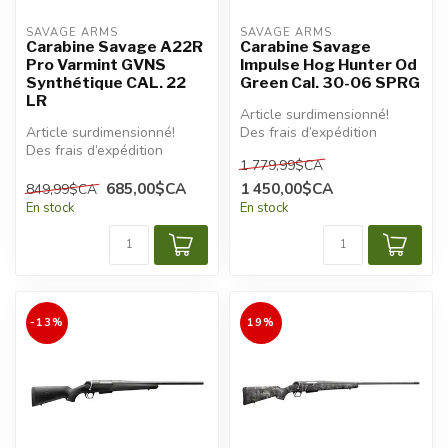
SAVAGE ARMS
SAVAGE ARMS
Carabine Savage A22R
Carabine Savage
Pro Varmint GVNS
Impulse Hog Hunter Od
Synthétique CAL. 22
Green Cal. 30-06 SPRG
LR
Article surdimensionné!
Article surdimensionné!
Des frais d’expédition
Des frais d’expédition
additionnels seront
1 779,99$CA
additionnels seront
appliqués.
appliqués.
685,00$CA
1 450,00$CA
849,99$CA
En stock
En stock
-13%
19%