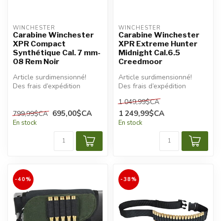
WINCHESTER
WINCHESTER
Carabine Winchester
Carabine Winchester
XPR Compact
XPR Extreme Hunter
Synthétique Cal. 7 mm-
Midnight Cal.6.5
08 Rem Noir
Creedmoor
Article surdimensionné!
Article surdimensionné!
Des frais d’expédition
Des frais d’expédition
additionnels seront
additionnels seront
1 049,99$CA
appliqués.
appliqués.
695,00$CA
1 249,99$CA
799,99$CA
En stock
En stock
-40%
-38%