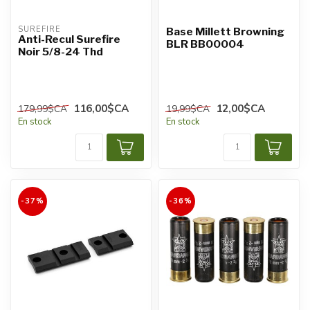
SUREFIRE
Base Millett Browning
Anti-Recul Surefire
BLR BB00004
Noir 5/8-24 Thd
116,00$CA
12,00$CA
179,99$CA
19,99$CA
En stock
En stock
-37%
-36%