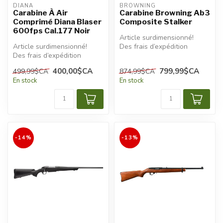
DIANA
BROWNING
Carabine À Air
Carabine Browning Ab3
Comprimé Diana Blaser
Composite Stalker
600fps Cal.177 Noir
Article surdimensionné!
Article surdimensionné!
Des frais d’expédition
Des frais d’expédition
additionnels seront
additionnels seront
appliqués.
400,00$CA
799,99$CA
499,99$CA
874,99$CA
appliqués.
En stock
En stock
-14%
-13%