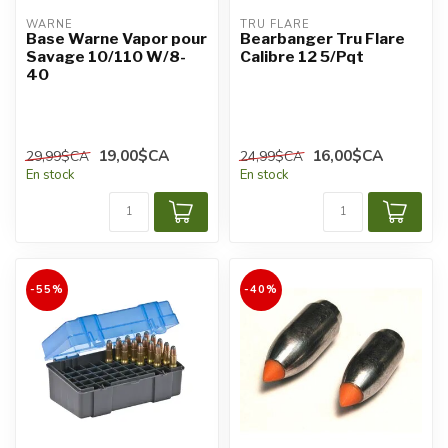
WARNE
TRU FLARE
Base Warne Vapor pour
Bearbanger Tru Flare
Savage 10/110 W/8-
Calibre 12 5/Pqt
40
19,00$CA
16,00$CA
29,99$CA
24,99$CA
En stock
En stock
-55%
-40%