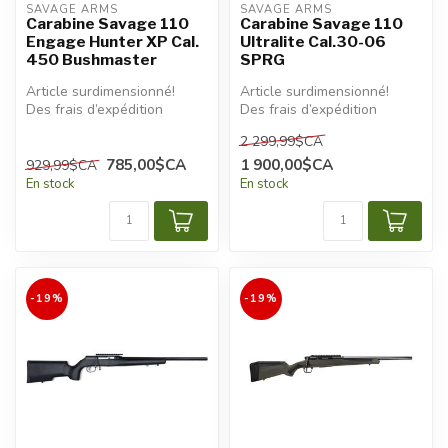
SAVAGE ARMS
SAVAGE ARMS
Carabine Savage 110
Carabine Savage 110
Engage Hunter XP Cal.
Ultralite Cal.30-06
450 Bushmaster
SPRG
Article surdimensionné!
Article surdimensionné!
Des frais d’expédition
Des frais d’expédition
additionnels seront
additionnels seront
2 299,99$CA
appliqués.
appliqués.
785,00$CA
1 900,00$CA
929,99$CA
En stock
En stock
-19%
-19%