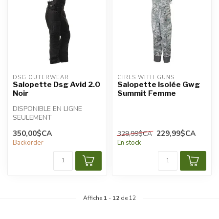
DSG OUTERWEAR
GIRLS WITH GUNS
Salopette Dsg Avid 2.0
Salopette Isolée Gwg
Noir
Summit Femme
DISPONIBLE EN LIGNE
SEULEMENT
350,00$CA
229,99$CA
329,99$CA
Backorder
En stock
Affiche
1
-
12
de 12