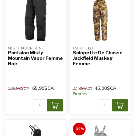
MISTY MOUNTAIN
JACKFIELD
Pantalon Misty
Salopette De Chasse
Mountain Vapor Femme
Jackfield Muskeg
Noir
Femme
65,99$CA
45,00$CA
109,99$CA
74,99$CA
En stock
-30%