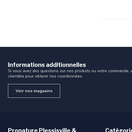
recherche
sélectionné.
Les
utilisateurs
d'appareils
tactiles
peuvent
se
servir
de
Informations additionnelles
gestes
Si vous avez des questions sur nos produits ou votre commande, vi
tels
clientèle pour obtenir nos coordonnées.
que
toucher
Voir nos magasins
et
glisser.
Pronature Plessisville &
Catégori