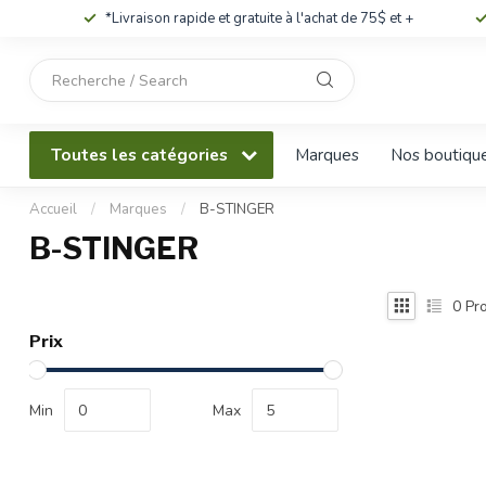
*Livraison rapide et gratuite à l'achat de 75$ et +
Utilisez
les
flèches
haut
Toutes les catégories
Marques
Nos boutiqu
et
bas
pour
Accueil
/
Marques
/
B-STINGER
sélectionner
B-STINGER
le
résultat
disponible.
0
Pro
Appuyez
Prix
sur
Entrée
pour
Min
Max
accéder
au
résultat
de