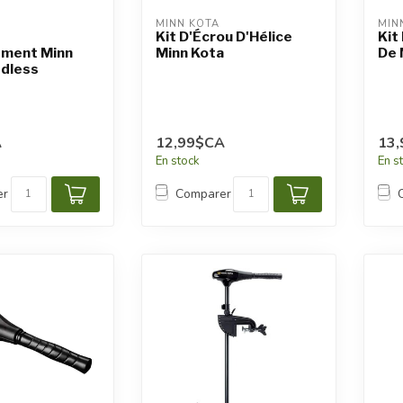
MINN KOTA
MIN
Kit D'Écrou D'Hélice
Kit
ment Minn
Minn Kota
De 
dless
A
12,99$CA
13
En stock
En s
er
Comparer