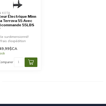
N KOTA
eur Électrique Minn
a Terrova 55 Avec
lécommande 55LBS
'
cle surdimensionné!
frais d’expédition
tionnels seront
49,99$CA
iqués.
tock
Comparer