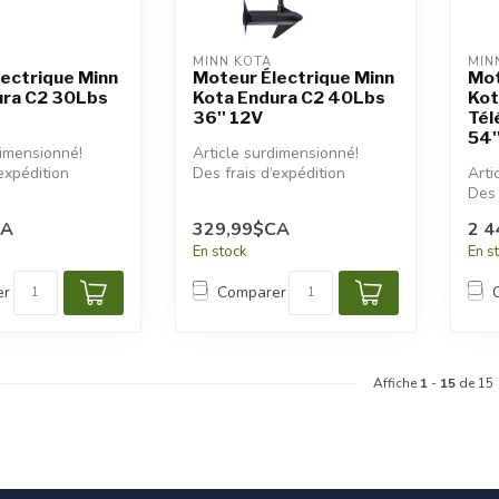
MINN KOTA
MIN
lectrique Minn
Moteur Électrique Minn
Mot
ura C2 30Lbs
Kota Endura C2 40Lbs
Kot
36'' 12V
Té
54'
dimensionné!
Article surdimensionné!
expédition
Des frais d’expédition
Arti
s seront
additionnels seront
Des 
appliqués.
addi
CA
329,99$CA
2 4
appl
En stock
En s
er
Comparer
Affiche
1
-
15
de 15