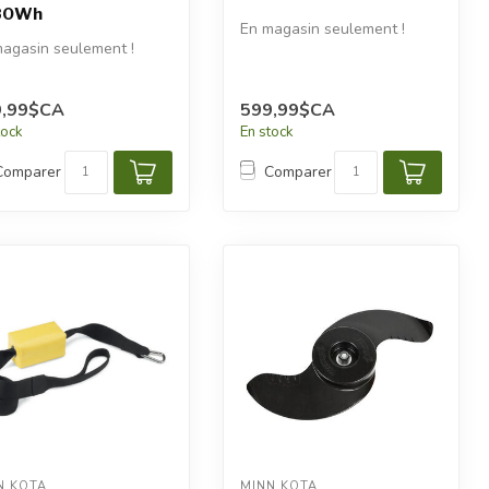
80Wh
En magasin seulement !
agasin seulement !
9,99$CA
599,99$CA
tock
En stock
Comparer
Comparer
N KOTA
MINN KOTA