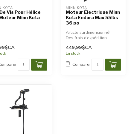
N KOTA
MINN KOTA
 De Vis Pour Hélice
Moteur Électrique Minn
Moteur Minn Kota
Kota Endura Max 55lbs
36 po
Article surdimensionné!
Des frais d’expédition
additionnels seront
,99$CA
449,99$CA
appliqués.
tock
En stock
Comparer
Comparer