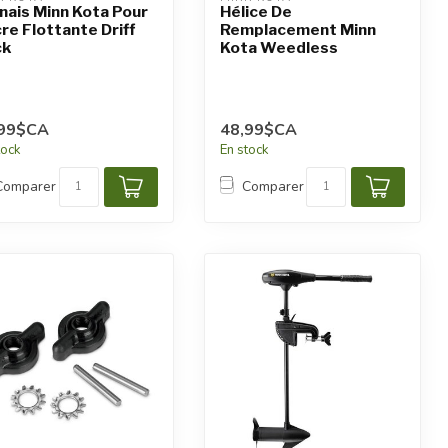
nais Minn Kota Pour
Hélice De
re Flottante Driff
Remplacement Minn
ck
Kota Weedless
,99$CA
48,99$CA
tock
En stock
Comparer
Comparer