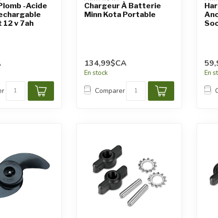
Plomb -Acide
Chargeur À Batterie
Har
Rechargable
Minn Kota Portable
Anc
t 12 v 7ah
So
A
134,99$CA
59
En stock
En s
er
Comparer