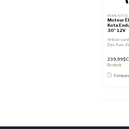
MINN KOTA
Moteur É
Kota End
30'' 12V
Article sur
Des frais d’
additionnel
appliqués.
239,99$
En stock
Compar