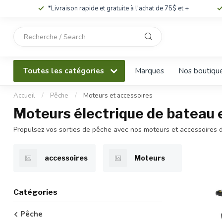
*Livraison rapide et gratuite à l'achat de 75$ et +
Utilisez
les
flèches
haut
Toutes les catégories
Marques
Nos boutiqu
et
bas
pour
Accueil
/
Pêche
/
Moteurs et accessoires
sélectionner
Moteurs électrique de bateau 
le
résultat
Propulsez vos sorties de pêche avec nos moteurs et accessoires de
disponible.
Appuyez
sur
accessoires
Moteurs
Entrée
pour
accéder
Catégories
au
résultat
Pêche
de