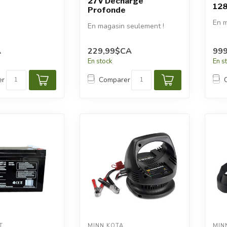
27V Décharge
12
Profonde
En m
En magasin seulement !
A
229,99$CA
99
En stock
En s
er
Comparer
T
MINN KOTA
MIN