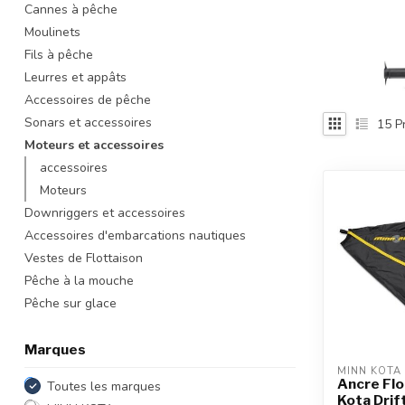
Cannes à pêche
recherche
Moulinets
sélectionné.
Les
Fils à pêche
utilisateurs
Leurres et appâts
d'appareils
Accessoires de pêche
tactiles
Sonars et accessoires
15
Pr
peuvent
Moteurs et accessoires
se
servir
accessoires
de
Moteurs
gestes
Downriggers et accessoires
tels
Accessoires d'embarcations nautiques
que
Vestes de Flottaison
toucher
et
Pêche à la mouche
glisser.
Pêche sur glace
Marques
MINN KOTA
Ancre Flo
Toutes les marques
Kota Drif