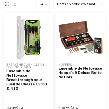
BREAKTHROUGH CLEAN 
HOPPE'S
TECHNOLOGIES
Ensemble de Netoyage
Ensemble de
Hoppe's 9 Deluxe Boite
Nettoyage
de Bois
Breakthrough pour
Fusil de Chasse 12/20
& 410
99,99$CA
138,99$CA