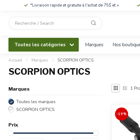
*Livraison rapide et gratuite à l'achat de 75$ et +
Utilisez
les
flèches
haut
Toutes les catégories
Marques
Nos boutiqu
et
bas
pour
Accueil
/
Marques
/
SCORPION OPTICS
sélectionner
SCORPION OPTICS
le
résultat
disponible.
1
Pro
Marques
Appuyez
sur
Toutes les marques
Entrée
SCORPION OPTICS
pour
-19%
accéder
Prix
au
résultat
de