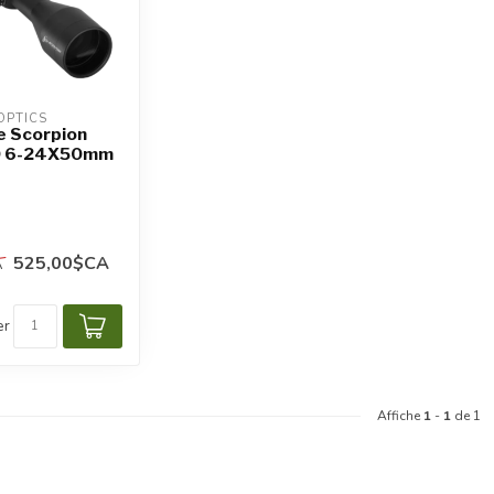
OPTICS
pe Scorpion
0 6-24X50mm
525,00$CA
A
er
Affiche
1
-
1
de 1