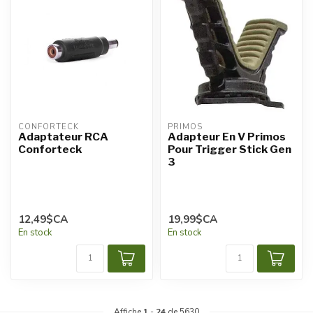
CONFORTECK
PRIMOS
Adaptateur RCA
Adapteur En V Primos
Conforteck
Pour Trigger Stick Gen
3
12,49$CA
19,99$CA
En stock
En stock
Affiche
1
-
24
de 5630