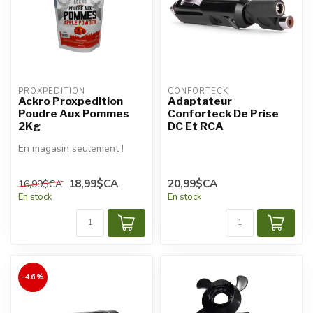
PROXPEDITION
CONFORTECK
Ackro Proxpedition
Adaptateur
Poudre Aux Pommes
Conforteck De Prise
2Kg
DC Et RCA
En magasin seulement !
18,99$CA
20,99$CA
16,99$CA
En stock
En stock
-46%