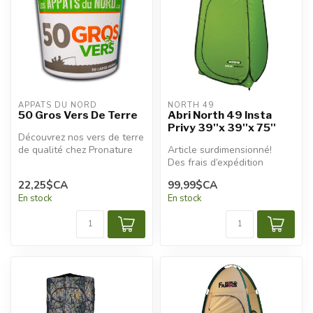
APPÂTS DU NORD
NORTH 49
50 Gros Vers De Terre
Abri North 49 Insta
Privy 39''x 39''x 75''
Découvrez nos vers de terre
de qualité chez Pronature
Article surdimensionné!
Plessisville et Pronature ...
Des frais d’expédition
additionnels seront
22,25$CA
99,99$CA
appliqués.
En stock
En stock