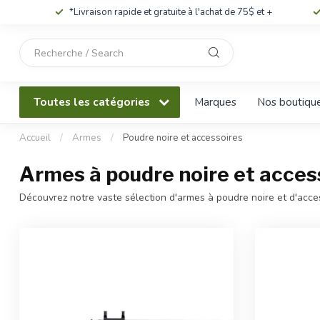
*Livraison rapide et gratuite à l'achat de 75$ et +
Utilisez
les
flèches
haut
Toutes les catégories
Marques
Nos boutiqu
et
bas
pour
Accueil
/
Armes
/
Poudre noire et accessoires
sélectionner
le
Armes à poudre noire et acces
résultat
disponible.
Découvrez notre vaste sélection d'armes à poudre noire et d'acces
Appuyez
sur
Entrée
pour
accéder
au
résultat
de