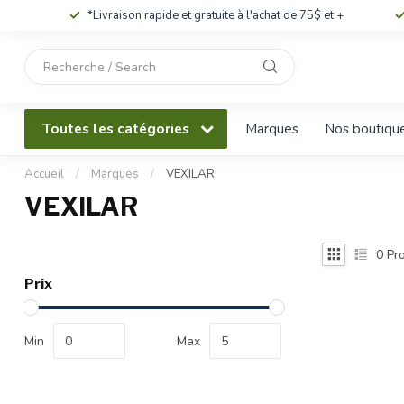
*Livraison rapide et gratuite à l'achat de 75$ et +
Utilisez
les
flèches
haut
Toutes les catégories
Marques
Nos boutiqu
et
bas
pour
Accueil
/
Marques
/
VEXILAR
sélectionner
VEXILAR
le
résultat
disponible.
0
Pro
Appuyez
Prix
sur
Entrée
pour
Min
Max
accéder
au
résultat
de