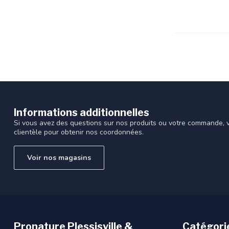
recherche
sélectionné.
Les
utilisateurs
d'appareils
tactiles
peuvent
se
servir
de
Informations additionnelles
gestes
Si vous avez des questions sur nos produits ou votre commande, vi
tels
clientèle pour obtenir nos coordonnées.
que
toucher
Voir nos magasins
et
glisser.
Pronature Plessisville &
Catégori