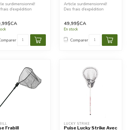
cle surdimensionné!
Article surdimensionné!
frais d’expédition
Des frais d’expédition
tionnels seront
additionnels seront
iqués.
appliqués.
9,99$CA
49,99$CA
tock
En stock
Comparer
Comparer
BILL
LUCKY STRIKE
se Frabill
Puise Lucky Strike Avec