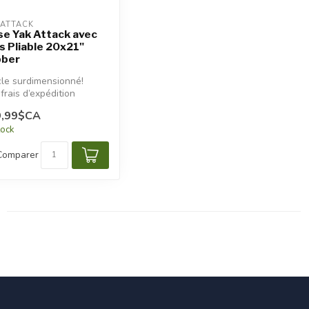
 ATTACK
se Yak Attack avec
s Pliable 20x21"
bber
cle surdimensionné!
frais d’expédition
tionnels seront
9,99$CA
iqués.
tock
Comparer