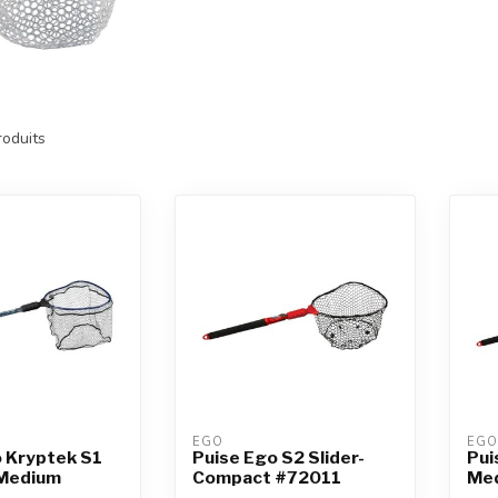
oduits
EGO
EGO
o Kryptek S1
Puise Ego S2 Slider-
Pui
Medium
Compact #72011
Me