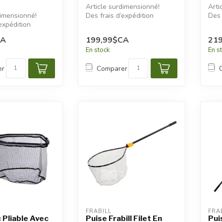
Article surdimensionné!
Arti
dimensionné!
Des frais d’expédition
Des 
expédition
additionnels seront
addi
s seront
appliqués.
appl
CA
199,99$CA
21
En stock
En s
er
Comparer
FRABILL
FRA
c Pliable Avec
Puise Frabill Filet En
Pui