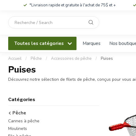
*Livraison rapide et gratuite à l'achat de 75$ et +
Utilisez
les
flèches
haut
Toutes les catégories
Marques
Nos boutiqu
et
bas
pour
Accueil
/
Pêche
/
Accessoires de pêche
/
Puises
sélectionner
Puises
le
résultat
Découvrez notre sélection de filets de pêche, conçus pour vous aid
disponible.
Appuyez
sur
Catégories
Entrée
pour
Pêche
accéder
Cannes à pêche
au
résultat
Moulinets
de