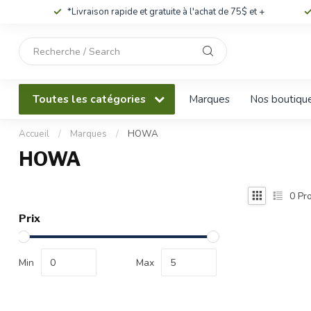
*Livraison rapide et gratuite à l'achat de 75$ et +
Utilisez
les
flèches
haut
Toutes les catégories
Marques
Nos boutiqu
et
bas
pour
Accueil
/
Marques
/
HOWA
sélectionner
HOWA
le
résultat
disponible.
0
Pro
Appuyez
Prix
sur
Entrée
pour
Min
Max
accéder
au
résultat
de