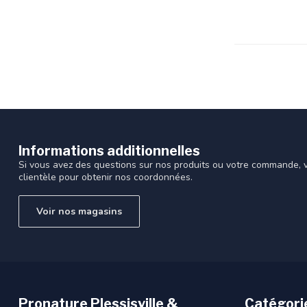
recherche
sélectionné.
Les
utilisateurs
d'appareils
tactiles
peuvent
se
servir
de
Informations additionnelles
gestes
Si vous avez des questions sur nos produits ou votre commande, vi
tels
clientèle pour obtenir nos coordonnées.
que
toucher
Voir nos magasins
et
glisser.
Pronature Plessisville &
Catégori