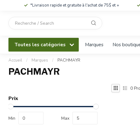
*Livraison rapide et gratuite à l'achat de 75$ et +
Utilisez
les
flèches
haut
Toutes les catégories
Marques
Nos boutiqu
et
bas
pour
Accueil
/
Marques
/
PACHMAYR
sélectionner
PACHMAYR
le
résultat
disponible.
0
Pro
Appuyez
Prix
sur
Entrée
pour
Min
Max
accéder
au
résultat
de