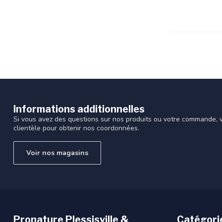
recherche
sélectionné.
Les
utilisateurs
d'appareils
tactiles
peuvent
se
servir
de
Informations additionnelles
gestes
Si vous avez des questions sur nos produits ou votre commande, vi
tels
clientèle pour obtenir nos coordonnées.
que
toucher
Voir nos magasins
et
glisser.
Pronature Plessisville &
Catégori