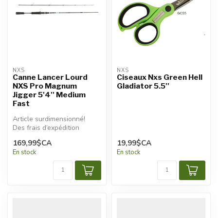
NXS
NXS
Canne Lancer Lourd
Ciseaux Nxs Green Hell
NXS Pro Magnum
Gladiator 5.5''
Jigger 5'4'' Medium
Fast
Article surdimensionné!
Des frais d’expédition
additionnels seront
169,99$CA
19,99$CA
appliqués.
En stock
En stock