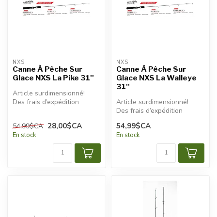
NXS
NXS
Canne À Pêche Sur
Canne À Pêche Sur
Glace NXS La Pike 31''
Glace NXS La Walleye
31''
Article surdimensionné!
Des frais d’expédition
Article surdimensionné!
additionnels seront
Des frais d’expédition
appliqués.
additionnels seront
28,00$CA
54,99$CA
54,99$CA
appliqués.
En stock
En stock