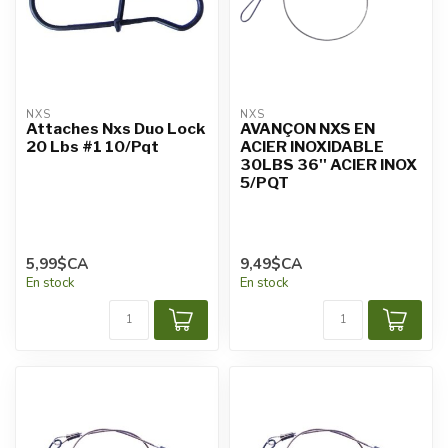
NXS
NXS
Attaches Nxs Duo Lock
AVANÇON NXS EN
20 Lbs #1 10/Pqt
ACIER INOXIDABLE
30LBS 36'' ACIER INOX
5/PQT
5,99$CA
9,49$CA
En stock
En stock