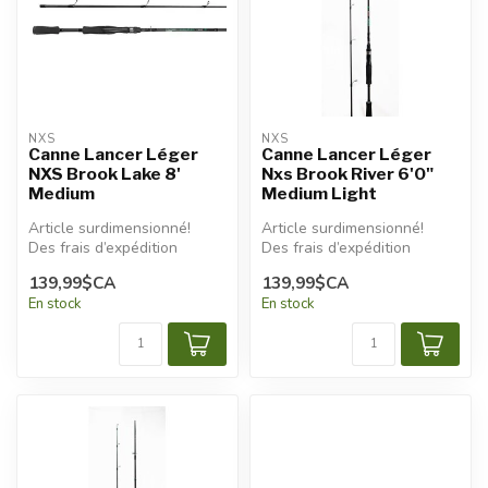
NXS
NXS
Canne Lancer Léger
Canne Lancer Léger
NXS Brook Lake 8'
Nxs Brook River 6'0"
Medium
Medium Light
Article surdimensionné!
Article surdimensionné!
Des frais d’expédition
Des frais d’expédition
additionnels seront
additionnels seront
139,99$CA
139,99$CA
appliqués.
appliqués.
En stock
En stock