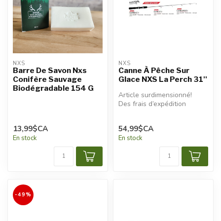
NXS
NXS
Barre De Savon Nxs
Canne À Pêche Sur
Conifère Sauvage
Glace NXS La Perch 31''
Biodégradable 154 G
Article surdimensionné!
Des frais d’expédition
additionnels seront
appliqués.
13,99$CA
54,99$CA
En stock
En stock
-49%