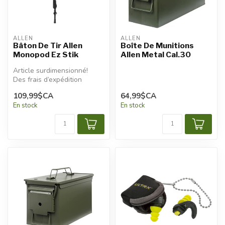
ALLEN
ALLEN
Bâton De Tir Allen
Boîte De Munitions
Monopod Ez Stik
Allen Metal Cal.30
Article surdimensionné!
Des frais d’expédition
additionnels seront
109,99$CA
64,99$CA
appliqués.
En stock
En stock