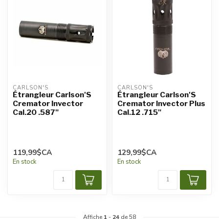
CARLSON'S
CARLSON'S
Étrangleur Carlson'S
Étrangleur Carlson'S
Cremator Invector
Cremator Invector Plus
Cal.20 .587"
Cal.12 .715"
119,99$CA
129,99$CA
En stock
En stock
Affiche
1
-
24
de 58