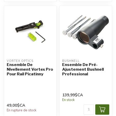
VORTEX OPTICS
BUSHNELL
Ensemble De
Ensemble De Pré-
Nivellement Vortex Pro
Ajustement Bushnell
Pour Rail Picatinny
Professional
139,99$CA
En stock
49,00$CA
En rupture de stock