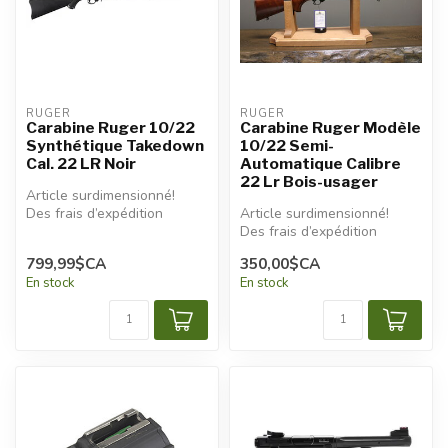
RUGER
RUGER
Carabine Ruger 10/22
Carabine Ruger Modèle
Synthétique Takedown
10/22 Semi-
Cal. 22 LR Noir
Automatique Calibre
22 Lr Bois-usager
Article surdimensionné!
Des frais d’expédition
Article surdimensionné!
additionnels seront
Des frais d’expédition
appliqués.
additionnels seront
799,99$CA
350,00$CA
appliqués.
En stock
En stock