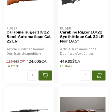
RUGER
RUGER
Carabine Ruger 10/22
Carabine Ruger 10/22
Semi-Automatique Cal.
Synthétique Cal. 22 LR
22 LR
Noir 18.5''
Article surdimensionné!
Article surdimensionné!
Des frais d’expédition
Des frais d’expédition
additionnels seront
additionnels seront
424,00$CA
449,99$CA
489,99$CA
appliqués.
appliqués.
En stock
En stock