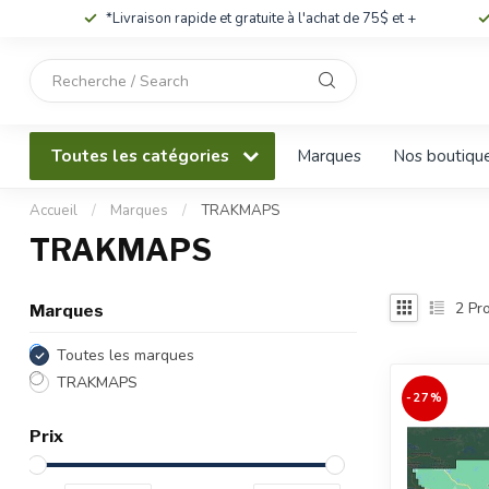
*Livraison rapide et gratuite à l'achat de 75$ et +
Utilisez
les
flèches
haut
Toutes les catégories
Marques
Nos boutiqu
et
bas
pour
Accueil
/
Marques
/
TRAKMAPS
sélectionner
TRAKMAPS
le
résultat
disponible.
2
Pro
Marques
Appuyez
sur
Toutes les marques
Entrée
TRAKMAPS
pour
-27%
accéder
Prix
au
résultat
de