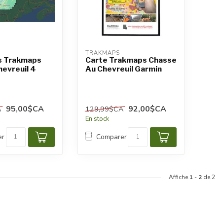
TRAKMAPS
s Trakmaps
Carte Trakmaps Chasse
evreuil 4
Au Chevreuil Garmin
95,00$CA
92,00$CA
A
129,99$CA
En stock
er
Comparer
Affiche
1
-
2
de 2