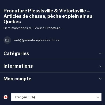
Pronature Plessisville & Victoriaville –
Articles de chasse, pêche et plein air au
Québec
Fiers marchands du Groupe Pronature.
web@pronatureplessisvicto.ca
Catégories
Informations
Mon compte