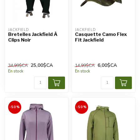
JACKFIELD
JACKFIELD
Bretelles Jackfield À
Casquette Camo Flex
Clips Noir
Fit Jackfield
25,00$CA
6,00$CA
34,99$CA
14,99$CA
En stock
En stock
-50%
-50%