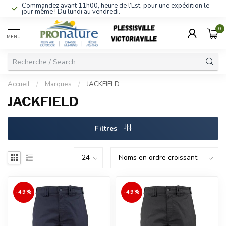
Commandez avant 11h00, heure de l’Est, pour une expédition le
jour même ! Du lundi au vendredi.
0
MENU
Accueil
/
Marques
/
JACKFIELD
JACKFIELD
Filtres
-49%
-49%