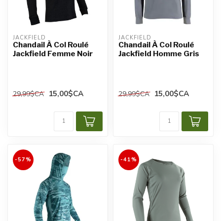
JACKFIELD
JACKFIELD
Chandail À Col Roulé
Chandail À Col Roulé
Jackfield Femme Noir
Jackfield Homme Gris
15,00$CA
15,00$CA
29,99$CA
29,99$CA
-57%
-41%