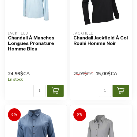
JACKFIELD
JACKFIELD
Chandail À Manches
Chandail Jackfield À Col
Longues Pronature
Roulé Homme Noir
Homme Bleu
24,99$CA
15,00$CA
29,99$CA
En stock
0%
0%