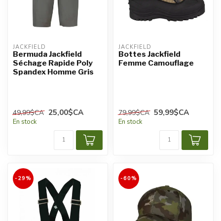
JACKFIELD
JACKFIELD
Bermuda Jackfield
Bottes Jackfield
Séchage Rapide Poly
Femme Camouflage
Spandex Homme Gris
25,00$CA
59,99$CA
49,99$CA
79,99$CA
En stock
En stock
-29%
-60%