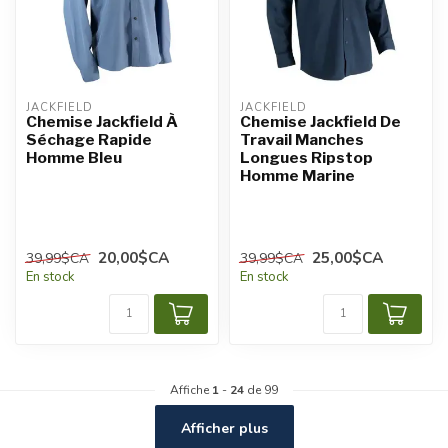
JACKFIELD
JACKFIELD
Chemise Jackfield À
Chemise Jackfield De
Séchage Rapide
Travail Manches
Homme Bleu
Longues Ripstop
Homme Marine
20,00$CA
25,00$CA
39,99$CA
39,99$CA
En stock
En stock
Affiche
1
-
24
de 99
Afficher plus