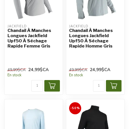
JACKFIELD
JACKFIELD
Chandail À Manches
Chandail À Manches
Longues Jackfield
Longues Jackfield
Upf50 À Séchage
Upf50 À Séchage
Rapide Femme Gris
Rapide Homme Gris
24,99$CA
24,99$CA
49,99$CA
49,99$CA
En stock
En stock
-50%