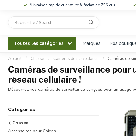
*Livraison rapide et gratuite à l'achat de 75$ et +
Utilisez
les
flèches
haut
Toutes les catégories
Marques
Nos boutiqu
et
bas
pour
Accueil
/
Chasse
/
Caméras de surveillance
/
Caméras de sur
sélectionner
Caméras de surveillance pour us
le
résultat
réseau cellulaire !
disponible.
Découvrez nos caméras de surveillance conçues pour un usage perso
Appuyez
sur
Entrée
pour
Catégories
accéder
au
Chasse
résultat
Accessoires pour Chiens
de