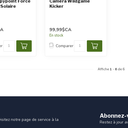
pypoint Force
Caméra Wildgame
 Solaire
Kicker
CA
99,99$CA
En stock
er
Comparer
Affiche
1
-
6
de 6
Abonnez-v
sitez notre page de service à la
Restez à jour a