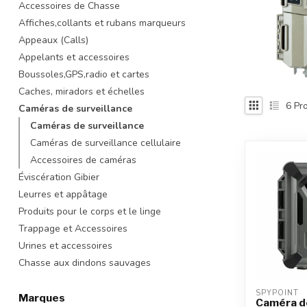
Accessoires de Chasse
recherche
Affiches,collants et rubans marqueurs
sélectionné.
Les
Appeaux (Calls)
utilisateurs
Appelants et accessoires
d'appareils
Boussoles,GPS,radio et cartes
tactiles
Caches, miradors et échelles
peuvent
6
Pro
Caméras de surveillance
se
servir
Caméras de surveillance
de
Caméras de surveillance cellulaire
gestes
Accessoires de caméras
tels
Éviscération Gibier
que
Leurres et appâtage
toucher
Produits pour le corps et le linge
et
glisser.
Trappage et Accessoires
Urines et accessoires
Chasse aux dindons sauvages
SPYPOINT
Marques
Caméra d