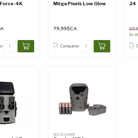
 Force-4K
Méga Pixels Low Glow
24
CA
79,99$CA
69,
En s
er
Comparer
WILDGAME