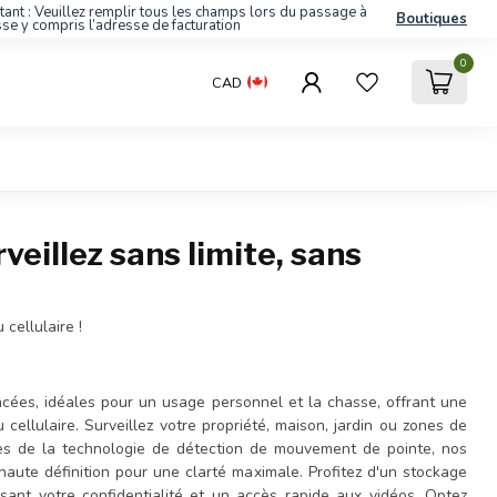
tant : Veuillez remplir tous les champs lors du passage à
Boutiques
sse y compris l’adresse de facturation
0
CAD
veillez sans limite, sans
cellulaire !
cées, idéales pour un usage personnel et la chasse, offrant une
 cellulaire. Surveillez votre propriété, maison, jardin ou zones de
pées de la technologie de détection de mouvement de pointe, nos
aute définition pour une clarté maximale. Profitez d'un stockage
ssant votre confidentialité et un accès rapide aux vidéos. Optez