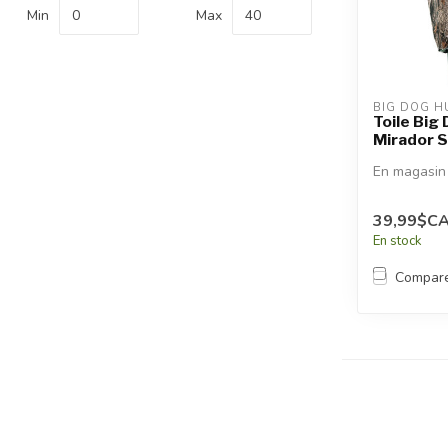
recherche
Min
Max
sélectionné.
Les
utilisateurs
d'appareils
BIG DOG H
tactiles
Toile Big
Mirador 
peuvent
se
En magasin
servir
de
39,99$C
gestes
En stock
tels
que
Compar
toucher
et
glisser.