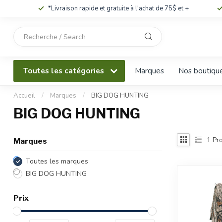
*Livraison rapide et gratuite à l'achat de 75$ et +
Utilisez
les
flèches
haut
Toutes les catégories
Marques
Nos boutiqu
et
bas
pour
Accueil
/
Marques
/
BIG DOG HUNTING
sélectionner
BIG DOG HUNTING
le
résultat
disponible.
1
Pro
Marques
Appuyez
sur
Toutes les marques
Entrée
BIG DOG HUNTING
pour
accéder
Prix
au
résultat
de