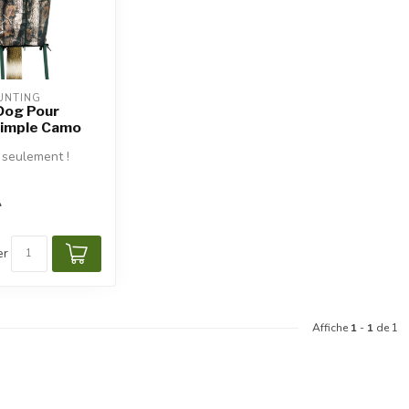
UNTING
 Dog Pour
Simple Camo
 seulement !
A
er
Affiche
1
-
1
de 1