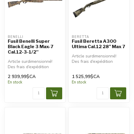
BENELLI
BERETTA
Fusil Benelli Super
Fusil Beretta A300
Black Eagle 3 Max-7
Ultima Cal.12 28" Max 7
Cal.12-3-1/2''
Article surdimensionné!
Article surdimensionné!
Des frais d’expédition
Des frais d’expédition
additionnels seront
additionnels seront
appliqués.
2 939,99$CA
1 525,99$CA
appliqué...
En stock
En stock