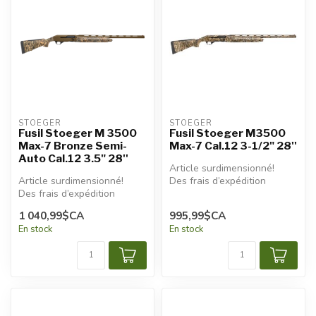
STOEGER
STOEGER
Fusil Stoeger M 3500
Fusil Stoeger M3500
Max-7 Bronze Semi-
Max-7 Cal.12 3-1/2" 28''
Auto Cal.12 3.5" 28''
Article surdimensionné!
Article surdimensionné!
Des frais d’expédition
Des frais d’expédition
additionnels seront
additionnels seront
appliqués.
1 040,99$CA
995,99$CA
appliqués.
En stock
En stock