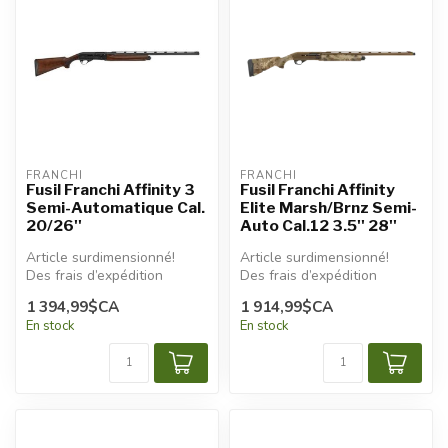
FRANCHI
FRANCHI
Fusil Franchi Affinity 3
Fusil Franchi Affinity
Semi-Automatique Cal.
Elite Marsh/Brnz Semi-
20/26''
Auto Cal.12 3.5'' 28''
Article surdimensionné!
Article surdimensionné!
Des frais d’expédition
Des frais d’expédition
additionnels seront
additionnels seront
1 394,99$CA
1 914,99$CA
appliqués.
appliqués.
En stock
En stock