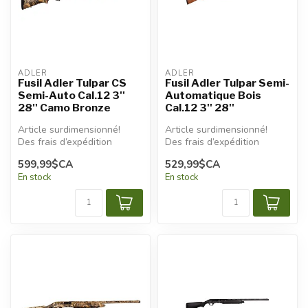
ADLER
ADLER
Fusil Adler Tulpar CS
Fusil Adler Tulpar Semi-
Semi-Auto Cal.12 3''
Automatique Bois
28'' Camo Bronze
Cal.12 3'' 28''
Article surdimensionné!
Article surdimensionné!
Des frais d’expédition
Des frais d’expédition
additionnels seront
additionnels seront
599,99$CA
529,99$CA
appliqués.
appliqués.
En stock
En stock