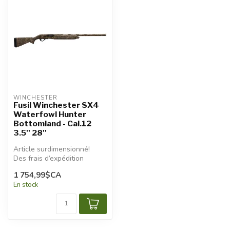
WINCHESTER
Fusil Winchester SX4
Waterfowl Hunter
Bottomland - Cal.12
3.5'' 28''
Article surdimensionné!
Des frais d’expédition
additionnels seront
1 754,99$CA
appliqués.
En stock