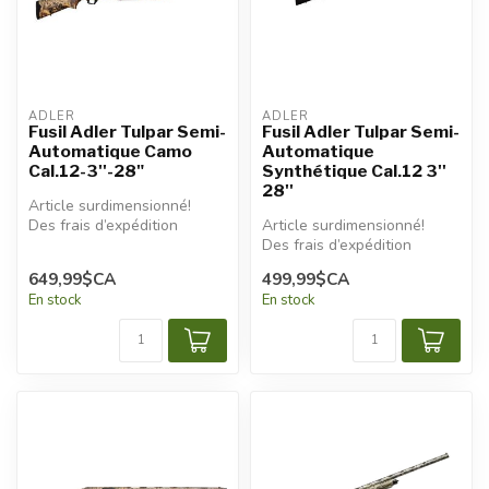
ADLER
ADLER
Fusil Adler Tulpar Semi-
Fusil Adler Tulpar Semi-
Automatique Camo
Automatique
Cal.12-3''-28"
Synthétique Cal.12 3''
28''
Article surdimensionné!
Des frais d’expédition
Article surdimensionné!
additionnels seront
Des frais d’expédition
appliqués.
additionnels seront
649,99$CA
499,99$CA
appliqués.
En stock
En stock