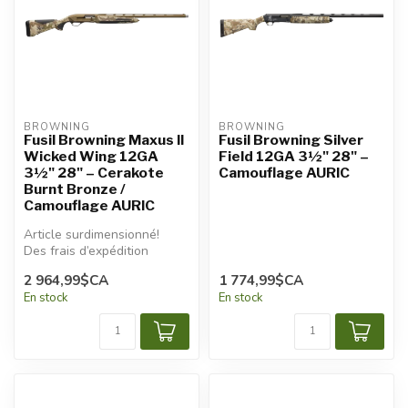
BROWNING
BROWNING
Fusil Browning Maxus II
Fusil Browning Silver
Wicked Wing 12GA
Field 12GA 3½" 28" –
3½" 28" – Cerakote
Camouflage AURIC
Burnt Bronze /
Camouflage AURIC
Article surdimensionné!
Des frais d’expédition
additionnels seront
2 964,99$CA
1 774,99$CA
appliqués.
En stock
En stock