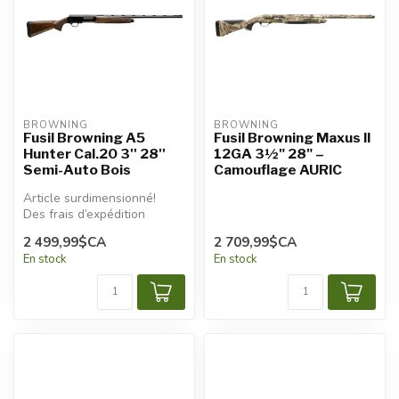
BROWNING
BROWNING
Fusil Browning A5
Fusil Browning Maxus II
Hunter Cal.20 3'' 28''
12GA 3½" 28" –
Semi-Auto Bois
Camouflage AURIC
Article surdimensionné!
Des frais d’expédition
additionnels seront
2 499,99$CA
2 709,99$CA
appliqués.
En stock
En stock