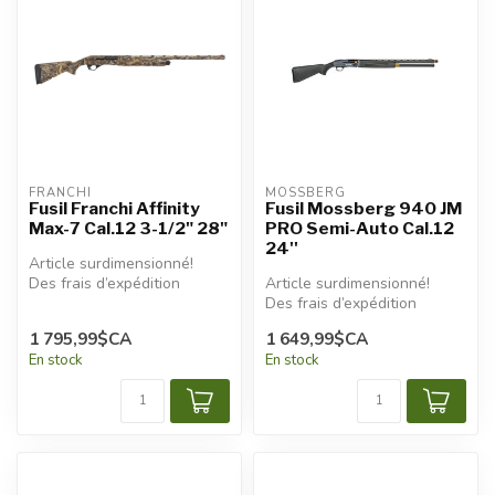
FRANCHI
MOSSBERG
Fusil Franchi Affinity
Fusil Mossberg 940 JM
Max-7 Cal.12 3-1/2" 28"
PRO Semi-Auto Cal.12
24''
Article surdimensionné!
Des frais d’expédition
Article surdimensionné!
additionnels seront
Des frais d’expédition
appliqués.
additionnels seront
1 795,99$CA
1 649,99$CA
appliqués.
En stock
En stock