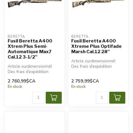
BERETTA
BERETTA
Fusil Beretta A400
Fusil Beretta A400
Xtrem Plus Semi-
Xtreme Plus Optifade
Automatique Max7
Marsh Cal.12 28''
Cal.12 3-1/2''
Article surdimensionné!
Article surdimensionné!
Des frais d’expédition
Des frais d’expédition
additionnels seront
additionnels seront
appliqués.
2 760,99$CA
2 759,99$CA
appliqués.
En stock
En stock