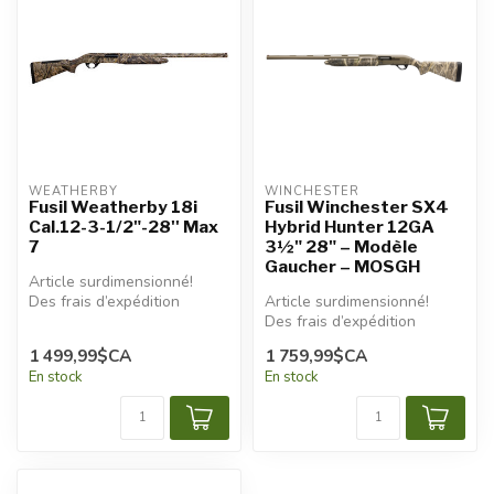
WEATHERBY
WINCHESTER
Fusil Weatherby 18i
Fusil Winchester SX4
Cal.12-3-1/2"-28'' Max
Hybrid Hunter 12GA
7
3½" 28" – Modèle
Gaucher – MOSGH
Article surdimensionné!
Des frais d’expédition
Article surdimensionné!
additionnels seront
Des frais d’expédition
appliqués.
additionnels seront
1 499,99$CA
1 759,99$CA
appliqués.
En stock
En stock