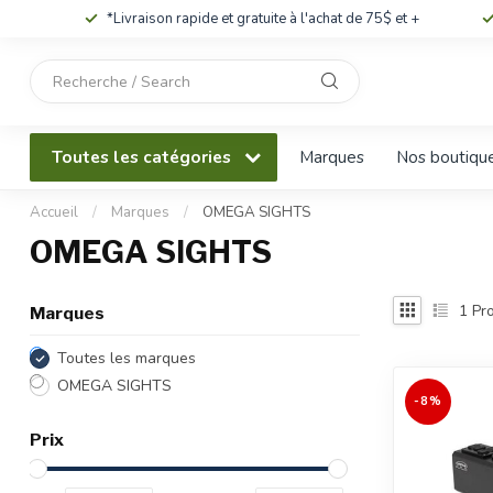
*Livraison rapide et gratuite à l'achat de 75$ et +
Utilisez
les
flèches
haut
Toutes les catégories
Marques
Nos boutiqu
et
bas
pour
Accueil
/
Marques
/
OMEGA SIGHTS
sélectionner
OMEGA SIGHTS
le
résultat
disponible.
1
Pro
Marques
Appuyez
sur
Toutes les marques
Entrée
OMEGA SIGHTS
pour
-8%
accéder
Prix
au
résultat
de