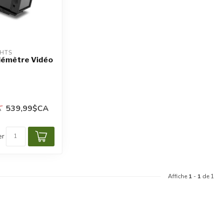
HTS
lémètre Vidéo
539,99$CA
A
er
Affiche
1
-
1
de 1