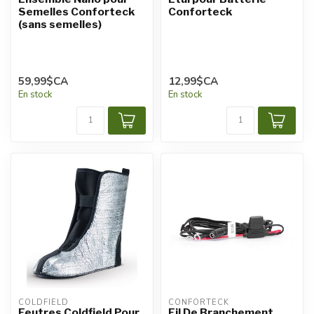
Semelles Conforteck
Conforteck
(sans semelles)
59,99$CA
12,99$CA
En stock
En stock
COLDFIELD
CONFORTECK
Feutres Coldfield Pour
Fil De Branchement