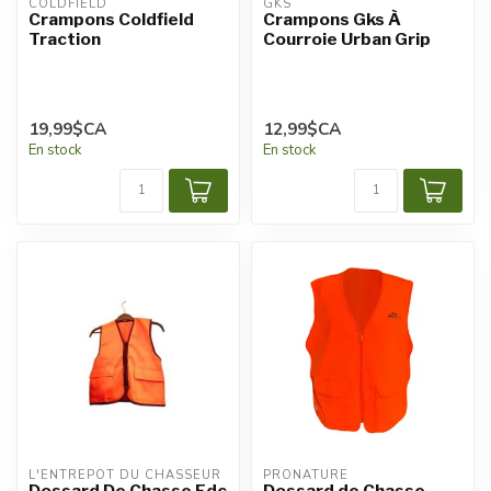
COLDFIELD
GKS
Crampons Coldfield
Crampons Gks À
Traction
Courroie Urban Grip
19,99$CA
12,99$CA
En stock
En stock
L'ENTREPÔT DU CHASSEUR
PRONATURE
Dossard De Chasse Edc
Dossard de Chasse