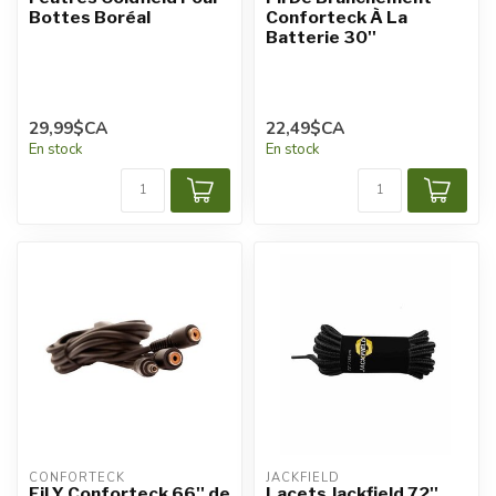
Bottes Boréal
Conforteck À La
Batterie 30''
29,99$CA
22,49$CA
En stock
En stock
CONFORTECK
JACKFIELD
Fil Y Conforteck 66'' de
Lacets Jackfield 72''