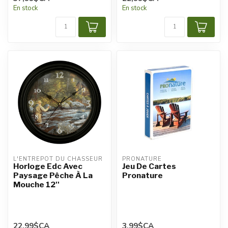
En stock
En stock
L'ENTREPÔT DU CHASSEUR
PRONATURE
Horloge Edc Avec
Jeu De Cartes
Paysage Pêche À La
Pronature
Mouche 12''
22,99$CA
3,99$CA