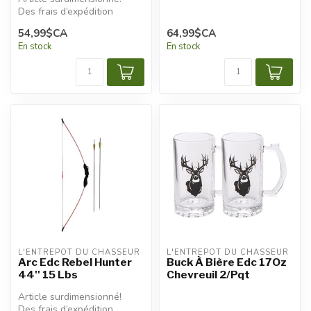
Des frais d’expédition
additionnels seront
54,99$CA
64,99$CA
appliqués.
En stock
En stock
L'ENTREPÔT DU CHASSEUR
L'ENTREPÔT DU CHASSEUR
Arc Edc Rebel Hunter
Buck À Bière Edc 17Oz
44'' 15 Lbs
Chevreuil 2/Pqt
Article surdimensionné!
Des frais d’expédition