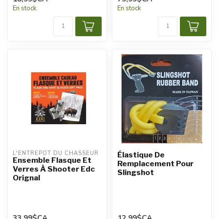
En stock
En stock
L'ENTREPÔT DU CHASSEUR
Élastique De
Ensemble Flasque Et
Remplacement Pour
Verres À Shooter Edc
Slingshot
Orignal
33,99$CA
12,99$CA