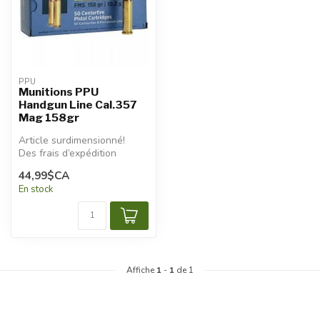
PPU
Munitions PPU
Handgun Line Cal.357
Mag 158gr
Article surdimensionné!
Des frais d’expédition
additionnels seront
44,99$CA
appliqués.
En stock
Affiche
1
-
1
de 1