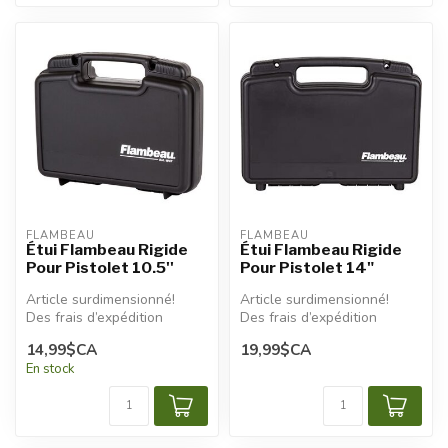
FLAMBEAU
FLAMBEAU
Étui Flambeau Rigide
Étui Flambeau Rigide
Pour Pistolet 10.5''
Pour Pistolet 14"
Article surdimensionné!
Article surdimensionné!
Des frais d’expédition
Des frais d’expédition
additionnels seront
additionnels seront
14,99$CA
19,99$CA
appliqués.
appliqués.
En stock