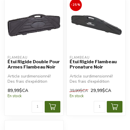
-25%
FLAMBEAU
FLAMBEAU
Étui Rigide Double Pour
Étui Rigide Flambeau
Armes Flambeau Noir
Pronature Noir
Article surdimensionné!
Article surdimensionné!
Des frais d’expédition
Des frais d’expédition
additionnels seront
additionnels seront
89,99$CA
29,99$CA
39,99$CA
appliqués.
appliqués.
En stock
En stock