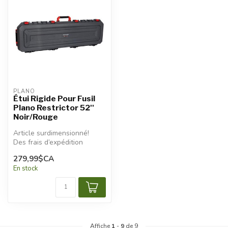
PLANO
Étui Rigide Pour Fusil
Plano Restrictor 52''
Noir/Rouge
Article surdimensionné!
Des frais d’expédition
additionnels seront
279,99$CA
appliqués...
En stock
Affiche
1
-
9
de 9