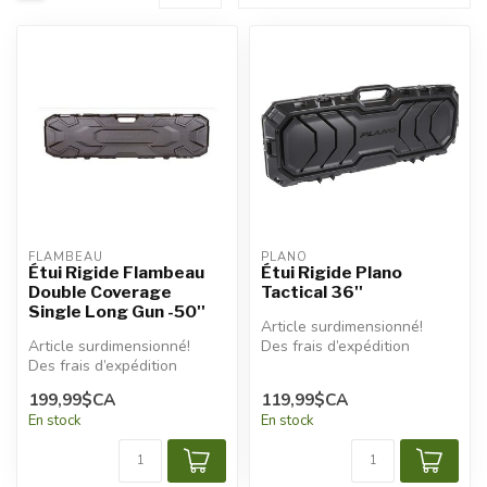
FLAMBEAU
PLANO
Étui Rigide Flambeau
Étui Rigide Plano
Double Coverage
Tactical 36''
Single Long Gun -50''
Article surdimensionné!
Article surdimensionné!
Des frais d’expédition
Des frais d’expédition
additionnels seront
additionnels seront
appliqués.
199,99$CA
119,99$CA
appliqués.
En stock
En stock