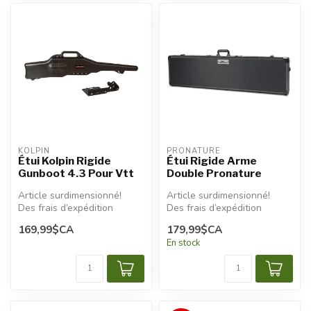
KOLPIN
PRONATURE
Étui Kolpin Rigide
Étui Rigide Arme
Gunboot 4.3 Pour Vtt
Double Pronature
Article surdimensionné!
Article surdimensionné!
Des frais d’expédition
Des frais d’expédition
additionnels seront
additionnels seront
169,99$CA
179,99$CA
appliqués.
appliqués.
En stock