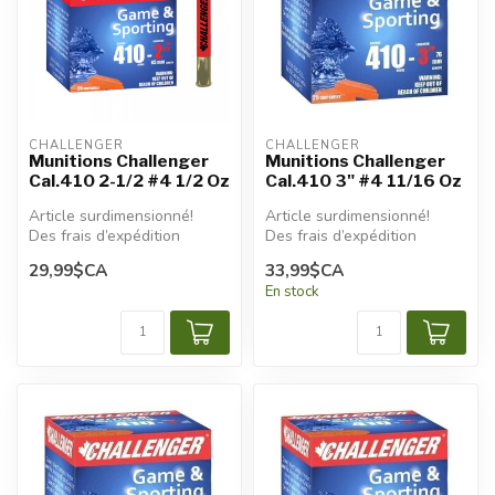
CHALLENGER
CHALLENGER
Munitions Challenger
Munitions Challenger
Cal.410 2-1/2 #4 1/2 Oz
Cal.410 3" #4 11/16 Oz
Article surdimensionné!
Article surdimensionné!
Des frais d’expédition
Des frais d’expédition
additionnels seront
additionnels seront
29,99$CA
33,99$CA
appliqués.
appliqués.
En stock