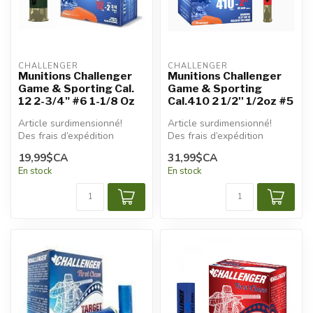
CHALLENGER
CHALLENGER
Munitions Challenger
Munitions Challenger
Game & Sporting Cal.
Game & Sporting
12 2-3/4" #6 1-1/8 Oz
Cal.410 2 1/2'' 1/2oz #5
Article surdimensionné!
Article surdimensionné!
Des frais d’expédition
Des frais d’expédition
additionnels seront
additionnels seront
19,99$CA
31,99$CA
appliqués.
appliqués.
En stock
En stock