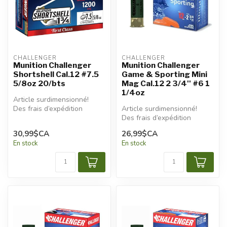
CHALLENGER
CHALLENGER
Munition Challenger
Munition Challenger
Shortshell Cal.12 #7.5
Game & Sporting Mini
5/8oz 20/bts
Mag Cal.12 2 3/4'' #6 1
1/4oz
Article surdimensionné!
Des frais d’expédition
Article surdimensionné!
additionnels seront
Des frais d’expédition
appliqués.
additionnels seront
30,99$CA
26,99$CA
appliqués.
En stock
En stock