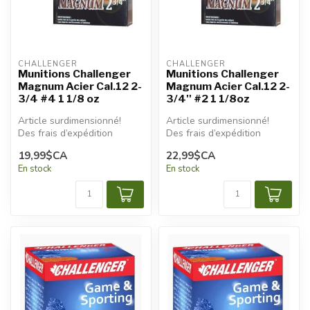
CHALLENGER
CHALLENGER
Munitions Challenger
Munitions Challenger
Magnum Acier Cal.12 2-
Magnum Acier Cal.12 2-
3/4 #4 1 1/8 oz
3/4'' #2 1 1/8oz
Article surdimensionné!
Article surdimensionné!
Des frais d’expédition
Des frais d’expédition
additionnels seront
additionnels seront
19,99$CA
22,99$CA
appliqués.
appliqués.
En stock
En stock