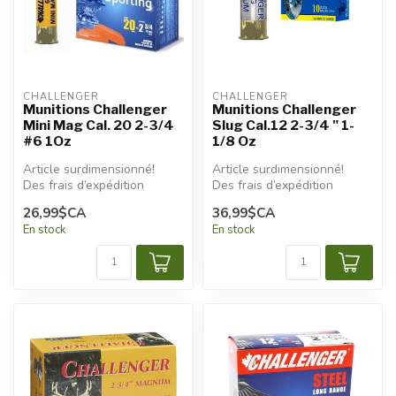
CHALLENGER
CHALLENGER
Munitions Challenger
Munitions Challenger
Mini Mag Cal. 20 2-3/4
Slug Cal.12 2-3/4 " 1-
#6 1Oz
1/8 Oz
Article surdimensionné!
Article surdimensionné!
Des frais d’expédition
Des frais d’expédition
additionnels seront
additionnels seront
26,99$CA
36,99$CA
appliqués.
appliqués.
En stock
En stock