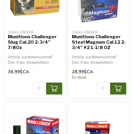
CHALLENGER
CHALLENGER
Munitions Challenger
Munitions Challenger
Slug Cal.20 2-3/4"
Steel Magnum Cal.12 2-
7/8Oz
3/4" #2 1-1/8 OZ
Article surdimensionné!
Article surdimensionné!
Des frais d’expédition
Des frais d’expédition
additionnels seront
additionnels seront
36,99$CA
28,99$CA
appliqués.
appliqués.
En stock