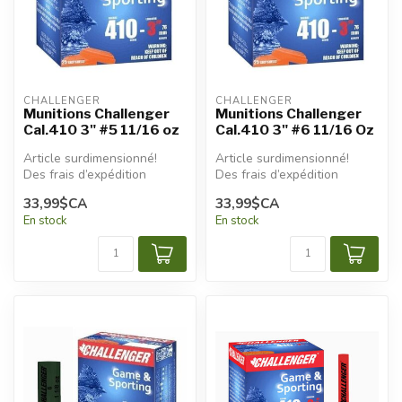
CHALLENGER
CHALLENGER
Munitions Challenger
Munitions Challenger
Cal.410 3" #5 11/16 oz
Cal.410 3" #6 11/16 Oz
Article surdimensionné!
Article surdimensionné!
Des frais d’expédition
Des frais d’expédition
additionnels seront
additionnels seront
33,99$CA
33,99$CA
appliqués.
appliqués.
En stock
En stock