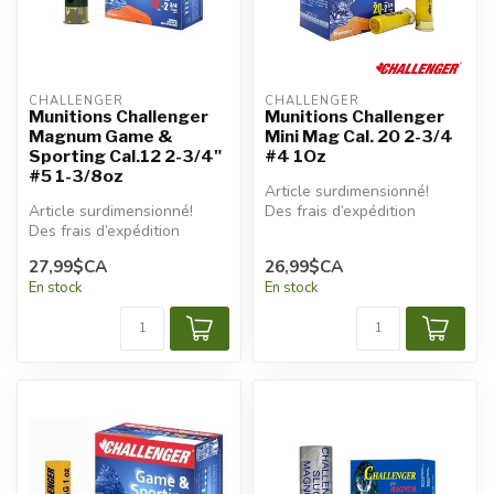
CHALLENGER
CHALLENGER
Munitions Challenger
Munitions Challenger
Magnum Game &
Mini Mag Cal. 20 2-3/4
Sporting Cal.12 2-3/4"
#4 1Oz
#5 1-3/8oz
Article surdimensionné!
Article surdimensionné!
Des frais d’expédition
Des frais d’expédition
additionnels seront
additionnels seront
appliqués.
27,99$CA
26,99$CA
appliqués.
En stock
En stock