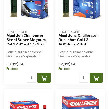
CHALLENGER
CHALLENGER
Munition Challenger
Munitions Challenger
Steel Super Magnum
Buckshot Cal.12
Cal.12 3'' #3 1 1/4oz
#00Buck 2 3/4'
Article surdimensionné!
Article surdimensionné!
Des frais d’expédition
Des frais d’expédition
additionnels seront
additionnels seront
30,99$CA
37,99$CA
appliqués.
appliqués.
En stock
En stock