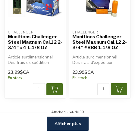
CHALLENGER
CHALLENGER
Munitions Challenger
Munitions Challenger
Steel Magnum Cal.12 2-
Steel Magnum Cal.12 2-
3/4" #4 1-1/8 OZ
3/4" #BBB 1-1/8 OZ
Article surdimensionné!
Article surdimensionné!
Des frais d’expédition
Des frais d’expédition
additionnels seront
additionnels seront
23,99$CA
23,99$CA
appliqués.
appliqués.
En stock
En stock
Affiche
1
-
24
de 39
Afficher plus