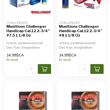
CHALLENGER
CHALLENGER
Munitions Challenger
Munitions Challenger
Handicap Cal.12 2-3/4"
Handicap Cal.12 2-3/4"
#7.5 1 1/8 Oz
#8 1 1/8 Oz
Article surdimensionné!
Article surdimensionné!
Des frais d’expédition
Des frais d’expédition
additionnels seront
additionnels seront
14,99$CA
14,99$CA
appliqués.
appliqués.
En stock
En stock