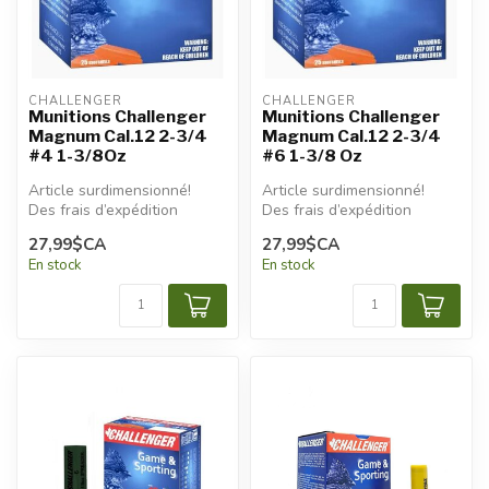
CHALLENGER
CHALLENGER
Munitions Challenger
Munitions Challenger
Magnum Cal.12 2-3/4
Magnum Cal.12 2-3/4
#4 1-3/8Oz
#6 1-3/8 Oz
Article surdimensionné!
Article surdimensionné!
Des frais d’expédition
Des frais d’expédition
additionnels seront
additionnels seront
27,99$CA
27,99$CA
appliqués.
appliqués.
En stock
En stock