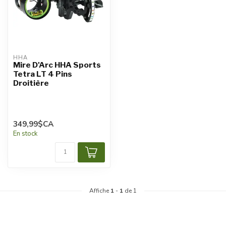
HHA
Mire D'Arc HHA Sports
Tetra LT 4 Pins
Droitière
349,99$CA
En stock
Affiche
1
-
1
de 1