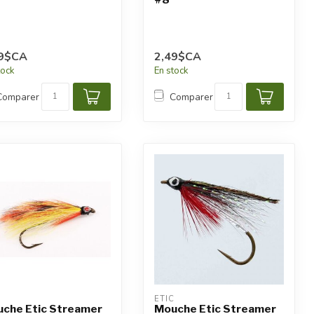
99$CA
2,49$CA
tock
En stock
Comparer
Comparer
C
ETIC
che Etic Streamer
Mouche Etic Streamer