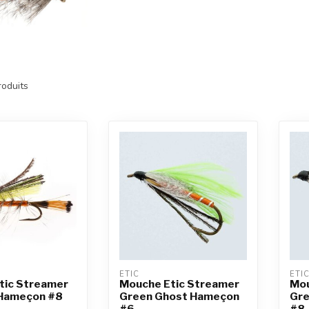
oduits
ETIC
ETI
tic Streamer
Mouche Etic Streamer
Mou
Hameçon #8
Green Ghost Hameçon
Gre
#6
#8