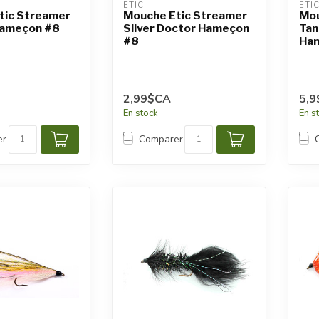
ETIC
ETI
tic Streamer
Mouche Etic Streamer
Mou
Hameçon #8
Silver Doctor Hameçon
Tan
#8
Ham
2,99$CA
5,
En stock
En s
er
Comparer