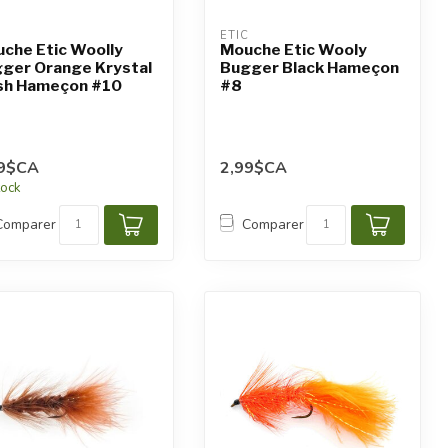
C
ETIC
che Etic Woolly
Mouche Etic Wooly
ger Orange Krystal
Bugger Black Hameçon
sh Hameçon #10
#8
99$CA
2,99$CA
tock
Comparer
Comparer