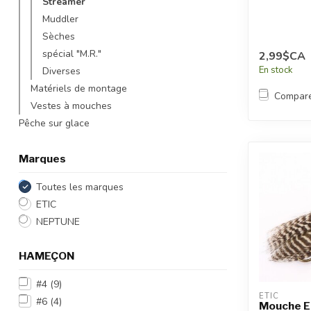
Streamer
Muddler
Sèches
spécial "M.R."
2,99$CA
En stock
Diverses
Matériels de montage
Compar
Vestes à mouches
Pêche sur glace
Marques
Toutes les marques
ETIC
NEPTUNE
HAMEÇON
#4
(9)
ETIC
#6
(4)
Mouche E