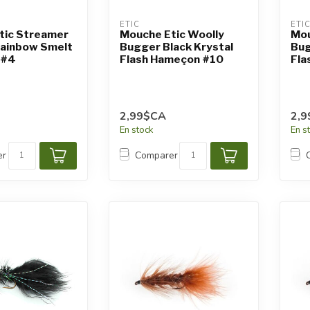
ETIC
ETI
tic Streamer
Mouche Etic Woolly
Mou
ainbow Smelt
Bugger Black Krystal
Bug
 #4
Flash Hameçon #10
Fla
2,99$CA
2,
En stock
En s
er
Comparer