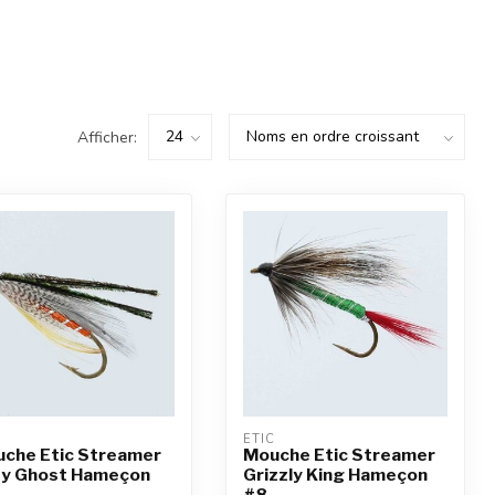
Afficher:
C
ETIC
che Etic Streamer
Mouche Etic Streamer
y Ghost Hameçon
Grizzly King Hameçon
#8