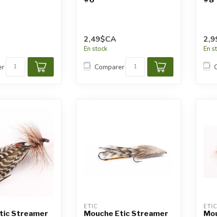
2,49$CA
2,
En stock
En s
er
Comparer
ETIC
ETI
tic Streamer
Mouche Etic Streamer
Mou