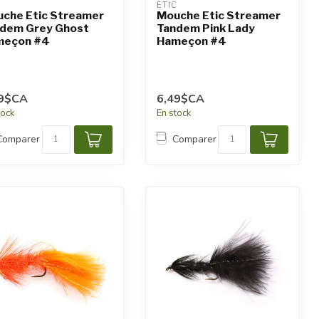
C
ETIC
che Etic Streamer
Mouche Etic Streamer
dem Grey Ghost
Tandem Pink Lady
eçon #4
Hameçon #4
99$CA
6,49$CA
tock
En stock
Comparer
Comparer