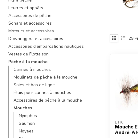
Fils à pêche
recherche
Leurres et appâts
sélectionné.
Accessoires de pêche
Les
Sonars et accessoires
utilisateurs
d'appareils
Moteurs et accessoires
tactiles
29
Pr
Downriggers et accessoires
peuvent
Accessoires d'embarcations nautiques
se
Vestes de Flottaison
servir
Pêche à la mouche
de
gestes
Cannes à mouches
tels
Moulinets de pêche à la mouche
que
Soies et bas de ligne
toucher
Étuis pour cannes à mouches
et
Accessoires de pêche à la mouche
glisser.
Mouches
Nymphes
ETIC
Saumon
Mouche E
Noyées
André-A 