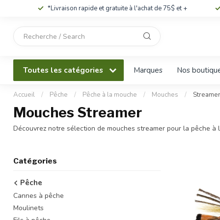
*Livraison rapide et gratuite à l'achat de 75$ et +
Utilisez
les
flèches
haut
Toutes les catégories
Marques
Nos boutiqu
et
bas
pour
Accueil
/
Pêche
/
Pêche à la mouche
/
Mouches
/
Streame
sélectionner
Mouches Streamer
le
résultat
Découvrez notre sélection de mouches streamer pour la pêche à 
disponible.
Appuyez
sur
Catégories
Entrée
pour
Pêche
accéder
Cannes à pêche
au
résultat
Moulinets
de