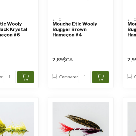
ETIC
ETI
tic Wooly
Mouche Etic Wooly
Mou
ack Krystal
Bugger Brown
Bug
eçon #6
Hameçon #4
Ham
2,89$CA
2,
er
Comparer