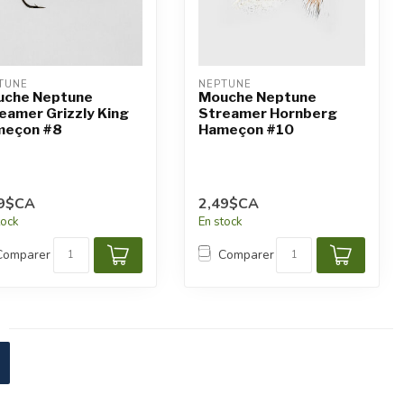
TUNE
NEPTUNE
uche Neptune
Mouche Neptune
eamer Grizzly King
Streamer Hornberg
eçon #8
Hameçon #10
49$CA
2,49$CA
tock
En stock
Comparer
Comparer