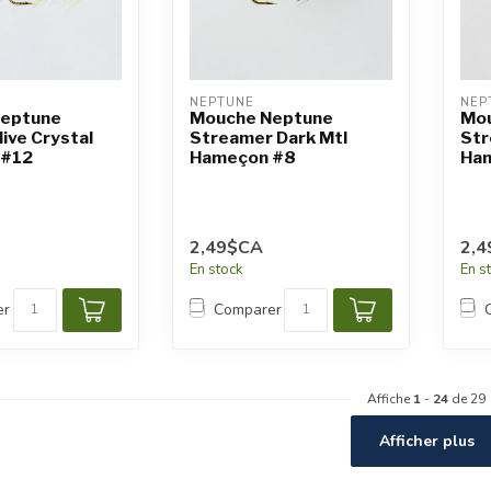
NEPTUNE
NEP
eptune
Mouche Neptune
Mo
ive Crystal
Streamer Dark Mtl
Str
 #12
Hameçon #8
Ham
2,49$CA
2,
En stock
En s
er
Comparer
Affiche
1
-
24
de 29
Afficher plus