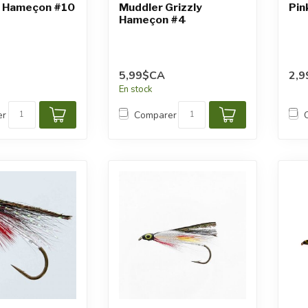
 Hameçon #10
Muddler Grizzly
Pin
Hameçon #4
5,99$CA
2,
En stock
er
Comparer