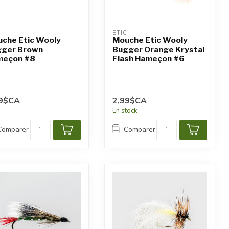
C
ETIC
che Etic Wooly
Mouche Etic Wooly
ger Brown
Bugger Orange Krystal
eçon #8
Flash Hameçon #6
99$CA
2,99$CA
En stock
Comparer
Comparer