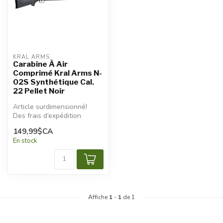
KRAL ARMS
Carabine À Air
Comprimé Kral Arms N-
02S Synthétique Cal.
22 Pellet Noir
Article surdimensionné!
Des frais d’expédition
additionnels seront
149,99$CA
appliqués.
En stock
Affiche
1
-
1
de 1