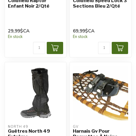
Coldfield Raptor
Coldfield Speed Lock 3
Enfant Noir 2/Qté
Sections Bleu 2/Qté
29,99$CA
69,99$CA
En stock
En stock
NORTH 49
GV
Guêtres North 49
Harnais Gv Pour