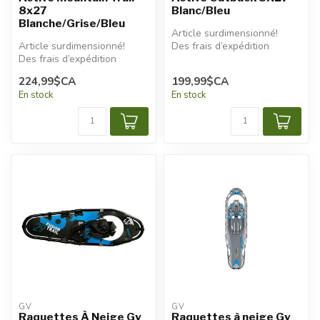
8x27
Blanc/Bleu
Blanche/Grise/Bleu
Article surdimensionné!
Article surdimensionné!
Des frais d’expédition
Des frais d’expédition
additionnels seront
additionnels seront
appliqués...
224,99$CA
199,99$CA
appliqués.
En stock
En stock
GV
GV
Raquettes À Neige Gv
Raquettes à neige Gv