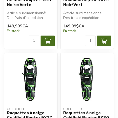
Noire/Verte
Noir/Vert
Article surdimensionné!
Article surdimensionné!
Des frais d’expédition
Des frais d’expédition
additionnels seront
additionnels seront
149,99$CA
149,99$CA
appliqués.
appliqués.
En stock
En stock
COLDFIELD
COLDFIELD
Raquettes à neige
Raquettes à neige
Coldfield Raptor 9X27
Coldfield Raptor 9X30