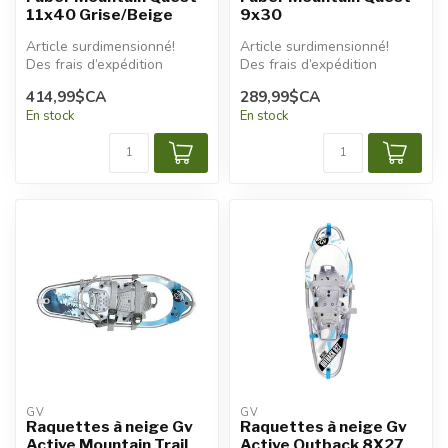
11x40 Grise/Beige
9x30
Article surdimensionné!
Article surdimensionné!
Des frais d’expédition
Des frais d’expédition
additionnels seront
additionnels seront
414,99$CA
289,99$CA
appliqués.
appliqués.
En stock
En stock
GV
GV
Raquettes à neige Gv
Raquettes à neige Gv
Active Mountain Trail
Active Outback 8X27