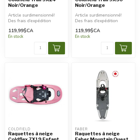
Noir/Orange
Noir/Orange
Article surdimensionné!
Article surdimensionné!
Des frais d’expédition
Des frais d’expédition
additionnels seront
additionnels seront
119,99$CA
119,99$CA
appliqués.
appliqués...
En stock
En stock
COLDFIELD
FABER
Raquettes à neige
Raquettes à neige
Coldflex 7X19 Enfant
Faber Mountain Quest