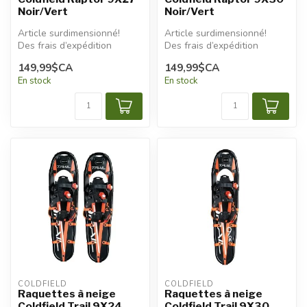
Noir/Vert
Noir/Vert
Article surdimensionné!
Article surdimensionné!
Des frais d’expédition
Des frais d’expédition
additionnels seront
additionnels seront
149,99$CA
149,99$CA
appliqués.
appliqués.
En stock
En stock
COLDFIELD
COLDFIELD
Raquettes à neige
Raquettes à neige
Coldfield Trail 9X24
Coldfield Trail 9X30