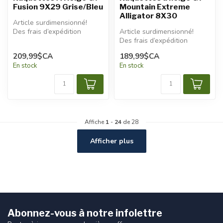
Fusion 9X29 Grise/Bleu
Mountain Extreme
Alligator 8X30
Article surdimensionné!
Des frais d’expédition
Article surdimensionné!
additionnels seront
Des frais d’expédition
appliqués.
additionnels seront
209,99$CA
189,99$CA
appliqués...
En stock
En stock
Affiche
1
-
24
de 28
Afficher plus
Abonnez-vous à notre infolettre