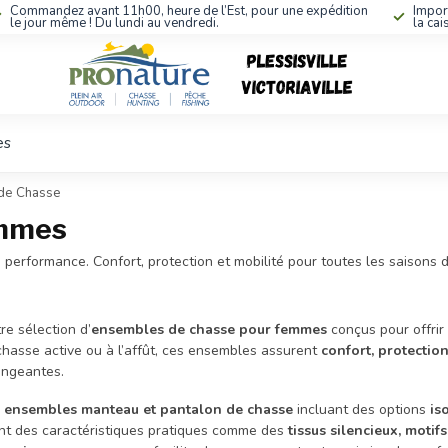
Commandez avant 11h00, heure de l’Est, pour une expédition
Impor
le jour même ! Du lundi au vendredi.
la cai
es
de Chasse
emmes
performance. Confort, protection et mobilité pour toutes les saisons 
e sélection d’
ensembles de chasse pour femmes
conçus pour offrir
chasse active ou à l’affût, ces ensembles assurent
confort, protectio
angeantes.
s
ensembles manteau et pantalon de chasse
incluant des options
is
nt des caractéristiques pratiques comme des
tissus silencieux, moti