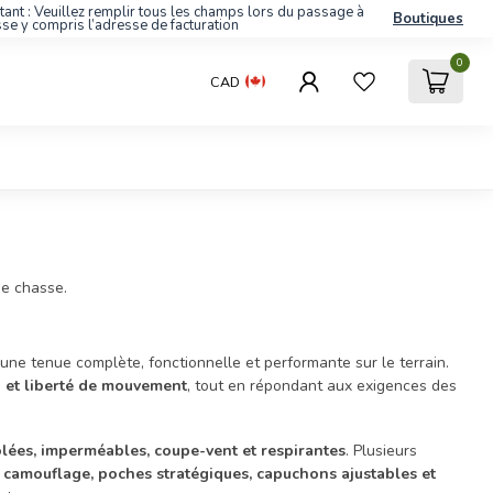
tant : Veuillez remplir tous les champs lors du passage à
Boutiques
sse y compris l’adresse de facturation
0
CAD
de chasse.
 une tenue complète, fonctionnelle et performante sur le terrain.
n et liberté de mouvement
, tout en répondant aux exigences des
olées, imperméables, coupe-vent et respirantes
. Plusieurs
fs camouflage, poches stratégiques, capuchons ajustables et