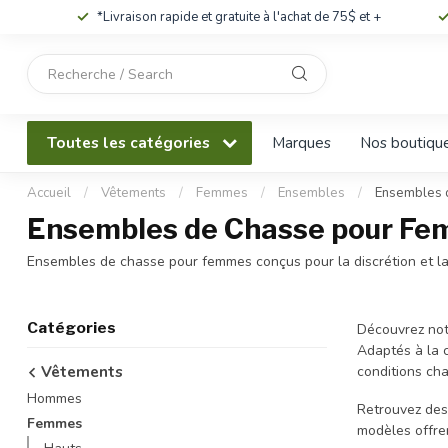
*Livraison rapide et gratuite à l'achat de 75$ et +
Utilisez
les
flèches
haut
Toutes les catégories
Marques
Nos boutiqu
et
bas
pour
Accueil
/
Vêtements
/
Femmes
/
Ensembles
/
Ensembles 
sélectionner
Ensembles de Chasse pour F
le
résultat
Ensembles de chasse pour femmes conçus pour la discrétion et la 
disponible.
Appuyez
sur
Catégories
Découvrez notr
Entrée
Adaptés à la 
pour
Vêtements
conditions ch
accéder
Hommes
au
Retrouvez de
résultat
Femmes
modèles offre
de