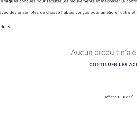
nomiques
conçues pour faciliter les mouvements et maximiser le confo
vec des ensembles de chasse fiables conçus pour améliorer votre effic
duits
Aucun produit n'a é
CONTINUER LES AC
Affiche
1
-
0
de 0