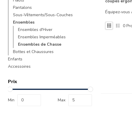
Hauts
coupes ergo
recherche
Pantalons
sélectionné.
Équipez-vous a
Sous-Vêtements/Sous-Couches
Les
Ensembles
utilisateurs
0
Pro
d'appareils
Ensembles d'Hiver
tactiles
Ensembles Imperméables
peuvent
Ensembles de Chasse
se
Bottes et Chaussures
servir
Enfants
de
gestes
Accessoires
tels
que
Prix
toucher
et
glisser.
Min
Max