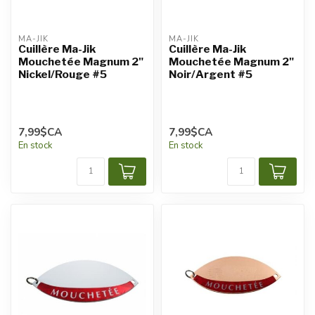
MA-JIK
MA-JIK
Cuillère Ma-Jik
Cuillère Ma-Jik
Mouchetée Magnum 2"
Mouchetée Magnum 2"
Nickel/Rouge #5
Noir/Argent #5
7,99$CA
7,99$CA
En stock
En stock