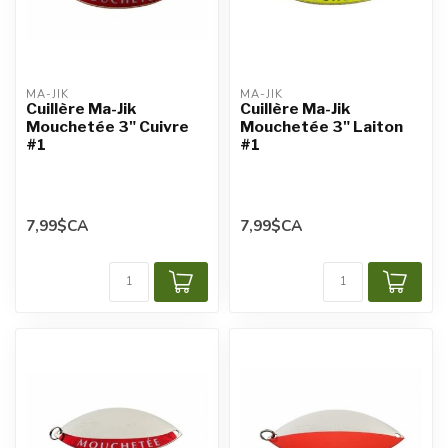
MA-JIK
MA-JIK
Cuillère Ma-Jik
Cuillère Ma-Jik
Mouchetée 3" Cuivre
Mouchetée 3" Laiton
#1
#1
7,99$CA
7,99$CA