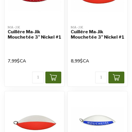
MA-JIK
MA-JIK
Cuillère Ma-Jik
Cuillère Ma-Jik
Mouchetée 3" Nickel #1
Mouchetée 3" Nickel #1
7,99$CA
8,99$CA