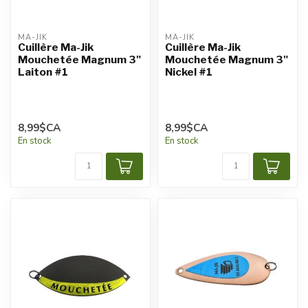
MA-JIK
MA-JIK
Cuillère Ma-Jik
Cuillère Ma-Jik
Mouchetée Magnum 3"
Mouchetée Magnum 3"
Laiton #1
Nickel #1
8,99$CA
8,99$CA
En stock
En stock