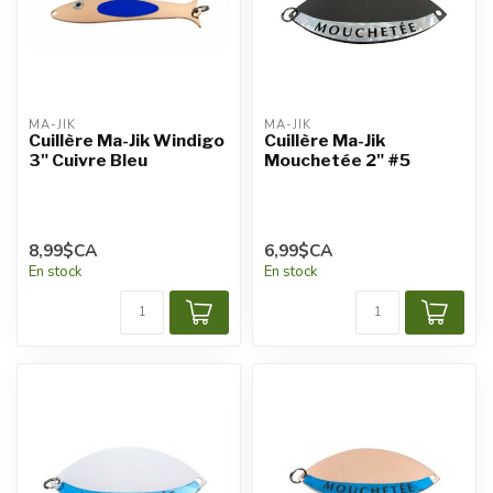
MA-JIK
MA-JIK
Cuillère Ma-Jik Windigo
Cuillère Ma-Jik
3" Cuivre Bleu
Mouchetée 2" #5
8,99$CA
6,99$CA
En stock
En stock