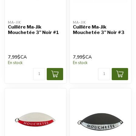
MA-JIK
MA-JIK
Cuillère Ma-Jik
Cuillère Ma-Jik
Mouchetée 3" Noir #1
Mouchetée 3" Noir #3
7,99$CA
7,99$CA
En stock
En stock