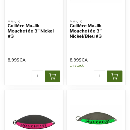
MA-JIK
MA-JIK
Cuillère Ma-Jik
Cuillère Ma-Jik
Mouchetée 3" Nickel
Mouchetée 3"
#3
Nickel/Bleu #3
8,99$CA
8,99$CA
En stock