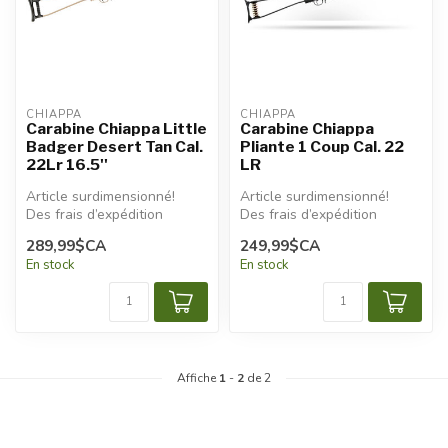
CHIAPPA
CHIAPPA
Carabine Chiappa Little
Carabine Chiappa
Badger Desert Tan Cal.
Pliante 1 Coup Cal. 22
22Lr 16.5''
LR
Article surdimensionné!
Article surdimensionné!
Des frais d’expédition
Des frais d’expédition
additionnels seront
additionnels seront
289,99$CA
249,99$CA
appliqués.
appliqués.
En stock
En stock
Affiche
1
-
2
de 2