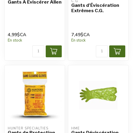
C.G
Gants À Éviscérer Allen
Gants d'Éviscération
Extrêmes C.G.
4,99$CA
7,49$CA
En stock
En stock
HUNTER SPECIALTIES
HME
Gants de Protection
Gants Déviscération