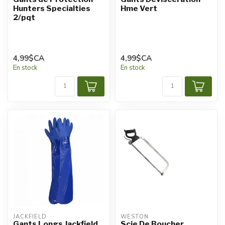
Hunters Specialties
Hme Vert
2/pqt
4,99$CA
4,99$CA
En stock
En stock
JACKFIELD
WESTON
Gants Longs Jackfield
Scie De Boucher