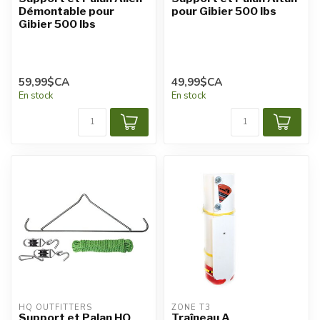
Démontable pour
pour Gibier 500 lbs
Gibier 500 lbs
59,99$CA
49,99$CA
En stock
En stock
HQ OUTFITTERS
ZONE T3
Support et Palan HQ
Traîneau A