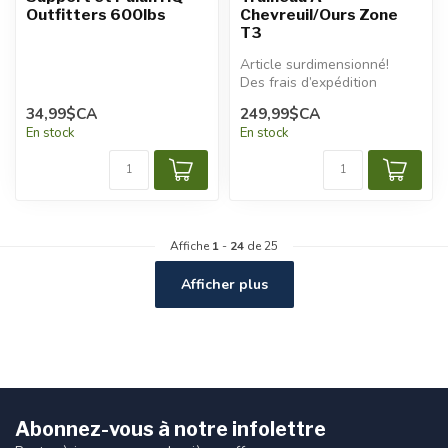
Outfitters 600lbs
Chevreuil/Ours Zone
T3
Article surdimensionné!
Des frais d’expédition
additionnels seront
34,99$CA
249,99$CA
appliqués.
En stock
En stock
Affiche
1
-
24
de 25
Afficher plus
Abonnez-vous à notre infolettre