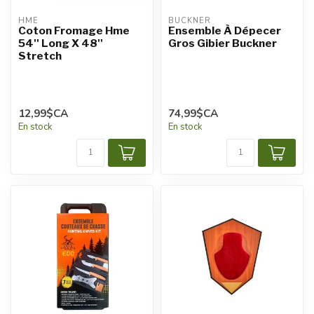
HME
BUCKNER
Coton Fromage Hme
Ensemble À Dépecer
54'' Long X 48''
Gros Gibier Buckner
Stretch
12,99$CA
74,99$CA
En stock
En stock