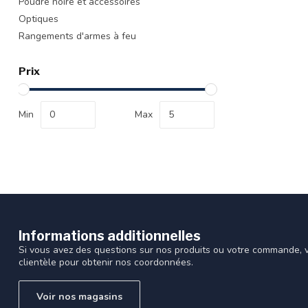
Poudre noire et accessoires
Optiques
Rangements d'armes à feu
Prix
Min
Max
Informations additionnelles
Si vous avez des questions sur nos produits ou votre commande, vi
clientèle pour obtenir nos coordonnées.
Voir nos magasins