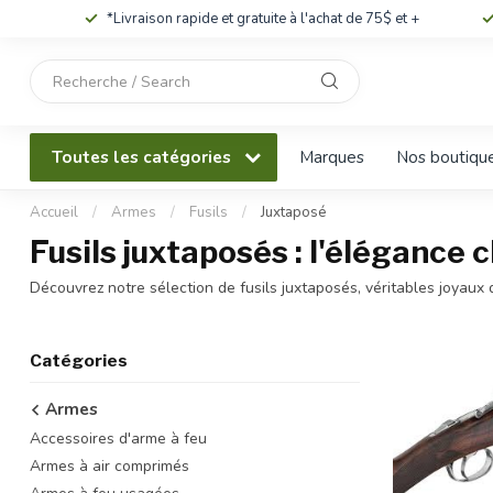
*Livraison rapide et gratuite à l'achat de 75$ et +
Utilisez
les
flèches
haut
Toutes les catégories
Marques
Nos boutiqu
et
bas
pour
Accueil
/
Armes
/
Fusils
/
Juxtaposé
sélectionner
Fusils juxtaposés : l'élégance 
le
résultat
Découvrez notre sélection de fusils juxtaposés, véritables joyaux d
disponible.
Appuyez
sur
Catégories
Entrée
pour
Armes
accéder
Accessoires d'arme à feu
au
résultat
Armes à air comprimés
de