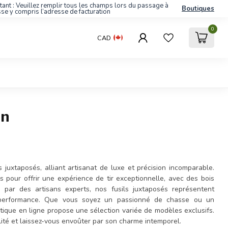
tant : Veuillez remplir tous les champs lors du passage à
Boutiques
sse y compris l’adresse de facturation
0
CAD
on
 juxtaposés, alliant artisanat de luxe et précision incomparable.
 pour offrir une expérience de tir exceptionnelle, avec des bois
és par des artisans experts, nos fusils juxtaposés représentent
e performance. Que vous soyez un passionné de chasse ou un
tique en ligne propose une sélection variée de modèles exclusifs.
ité et laissez-vous envoûter par son charme intemporel.