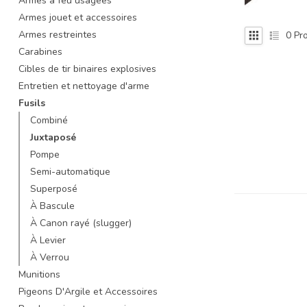
Armes à feu usagées
recherche
Armes jouet et accessoires
sélectionné.
Armes restreintes
0
Pro
Les
Carabines
utilisateurs
d'appareils
Cibles de tir binaires explosives
tactiles
Entretien et nettoyage d'arme
peuvent
Fusils
se
Combiné
servir
Juxtaposé
de
gestes
Pompe
tels
Semi-automatique
que
Superposé
toucher
À Bascule
et
À Canon rayé (slugger)
glisser.
À Levier
À Verrou
Munitions
Pigeons D'Argile et Accessoires