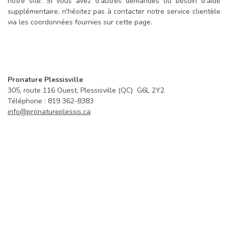
notre site. Si vous avez d'autres demandes ou besoin d'aide
supplémentaire, n'hésitez pas à contacter notre service clientèle
via les coordonnées fournies sur cette page.
Pronature Plessisville
305, route 116 Ouest, Plessisville (QC) G6L 2Y2
Téléphone : 819 362-8383
info@pronatureplessis.ca