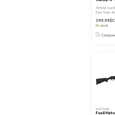
Article sur
Des frais d’
additionnel
399,99$
appliqués.
En stock
Compar
HATSAN
Fusil Hat