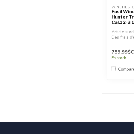
WINCHEST
Fusil Win
Hunter T
Cal.12-3 1
Article sur
Des frais d’
additionnel
appliqués.
759,99$
En stock
Compar