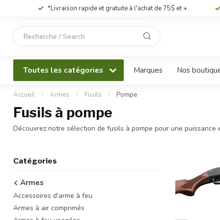
*Livraison rapide et gratuite à l'achat de 75$ et +
Utilisez
les
flèches
haut
Toutes les catégories
Marques
Nos boutiqu
et
bas
pour
Accueil
/
Armes
/
Fusils
/
Pompe
sélectionner
Fusils à pompe
le
résultat
Découvrez notre sélection de fusils à pompe pour une puissance 
disponible.
Appuyez
sur
Catégories
Entrée
pour
Armes
accéder
Accessoires d'arme à feu
au
résultat
Armes à air comprimés
de