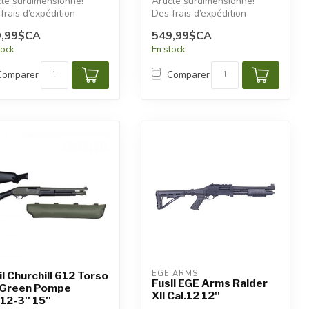
cle surdimensionné!
Article surdimensionné!
frais d’expédition
Des frais d’expédition
tionnels seront
additionnels seront
9,99$CA
549,99$CA
iqués.
appliqués.
tock
En stock
Comparer
Comparer
EGE ARMS
il Churchill 612 Torso
Fusil EGE Arms Raider
 Green Pompe
XII Cal.12 12''
12-3'' 15''