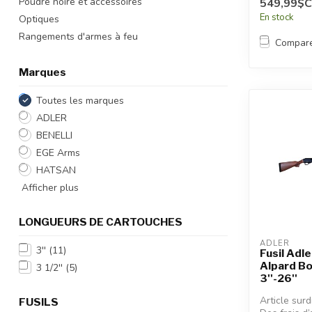
Poudre noire et accessoires
549,99$
En stock
Optiques
Rangements d'armes à feu
Compar
Marques
Toutes les marques
ADLER
BENELLI
EGE Arms
HATSAN
Afficher plus
LONGUEURS DE CARTOUCHES
ADLER
3''
(11)
Fusil Adl
Alpard Bo
3 1/2''
(5)
3''-26''
Article sur
FUSILS