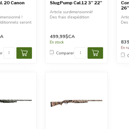
l. 20 Canon
SlugPump Cal.12 3'' 22''
Com
26''
Article surdimensionné!
dimensionné !
Des frais d’expédition
Arti
dditionnels seront
additionnels seront
Des 
appliqués.
addi
appl
CA
499,99$CA
83
En stock
En r
er
Comparer