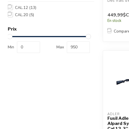
Des frais d’
additionnel
CAL.12
(13)
appliqués.
449,99$
CAL.20
(5)
En stock
Prix
Compar
Min
Max
ADLER
Fusil Adl
Alpard Sy
Cal.12-3''