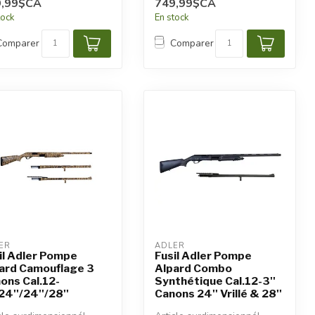
9,99$CA
749,99$CA
iqués.
tock
En stock
Comparer
Comparer
ER
ADLER
il Adler Pompe
Fusil Adler Pompe
ard Camouflage 3
Alpard Combo
ons Cal.12-
Synthétique Cal.12-3''
24''/24''/28''
Canons 24'' Vrillé & 28''