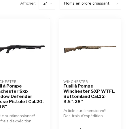
Afficher:
CHESTER
WINCHESTER
il à Pompe
Fusil à Pompe
chester Sxp
Winchester SXP WTFL
dow Defender
Bottomland Cal.12-
sse Pistolet Cal.20-
3.5''-28''
18''
Article surdimensionné!
cle surdimensionné!
Des frais d’expédition
frais d’expédition
additionnels seront
tionnels seront
appliqués.