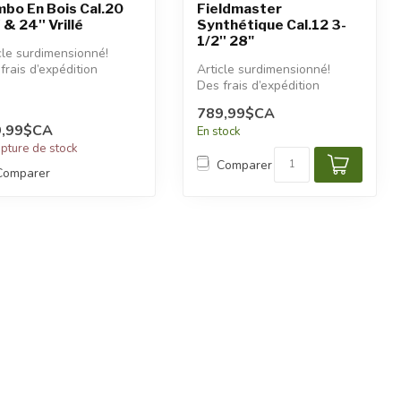
bo En Bois Cal.20
Fieldmaster
 & 24'' Vrillé
Synthétique Cal.12 3-
1/2'' 28"
cle surdimensionné!
frais d’expédition
Article surdimensionné!
tionnels seront
Des frais d’expédition
iqués.
additionnels seront
789,99$CA
appliqués.
9,99$CA
En stock
upture de stock
Comparer
Comparer