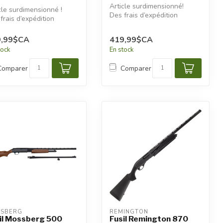
Article surdimensionné!
cle surdimensionné !
Des frais d’expédition
frais d’expédition
additionnels seront
lémentaires seront
appliqués.
iqué...
9,99$CA
419,99$CA
tock
En stock
Comparer
Comparer
SBERG
REMINGTON
il Mossberg 500
Fusil Remington 870