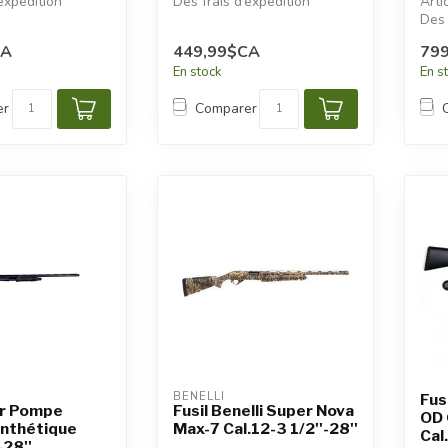
expédition
Des frais d’expédition
Arti
s seront
additionnels seront
Des 
appliqués.
addi
CA
449,99$CA
79
appl
En stock
En s
er
Comparer
BENELLI
Fus
er Pompe
Fusil Benelli Super Nova
OD
nthétique
Max-7 Cal.12-3 1/2''-28''
Cal.
-28''