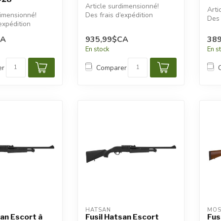
Article surdimensionné!
Arti
dimensionné!
Des frais d’expédition
Des 
expédition
additionnels seront
supp
s seront
appliqués.
appl
CA
935,99$CA
38
En stock
En s
er
Comparer
HATSAN
MOS
san Escort à
Fusil Hatsan Escort
Fus