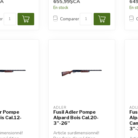
CA
655,99$CA
64
appl
En stock
En s
er
Comparer
ADLER
ADL
er Pompe
Fusil Adler Pompe
Fus
is Cal.12-
Alpard Bois Cal.20-
Alp
3''-26''
Can
3''-
dimensionné!
Article surdimensionné!