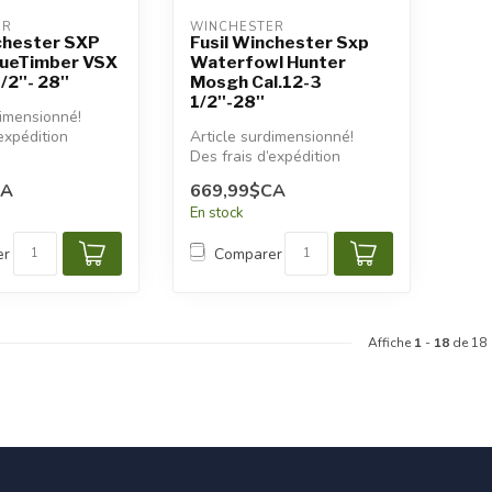
ER
WINCHESTER
chester SXP
Fusil Winchester Sxp
rueTimber VSX
Waterfowl Hunter
/2''- 28''
Mosgh Cal.12-3
1/2''-28''
dimensionné!
expédition
Article surdimensionné!
s seront
Des frais d’expédition
additionnels seront
CA
669,99$CA
appliqués.
En stock
er
Comparer
Affiche
1
-
18
de 18