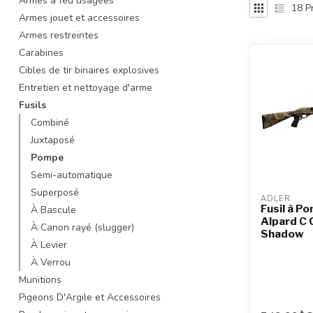
Armes à feu usagées
18
Pr
recherche
Armes jouet et accessoires
sélectionné.
Armes restreintes
Les
Carabines
utilisateurs
d'appareils
Cibles de tir binaires explosives
tactiles
Entretien et nettoyage d'arme
peuvent
Fusils
se
Combiné
servir
Juxtaposé
de
gestes
Pompe
tels
Semi-automatique
que
Superposé
ADLER
toucher
Fusil à P
À Bascule
et
Alpard C C
À Canon rayé (slugger)
glisser.
Shadow
À Levier
À Verrou
Munitions
Pigeons D'Argile et Accessoires