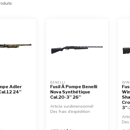
oduits
BENELLI
WIN
ompe Adler
Fusil À Pompe Benelli
Fus
al.12 24''
Nova Synthétique
Win
Cal.20-3'' 26''
Sha
Cro
Article surdimensionné!
3''-
Des frais d’expédition
additionnels seront
Arti
appliqués.
Des 
addi