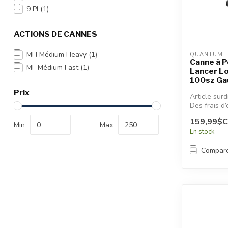
recherche
9 PI
(1)
sélectionné.
Les
ACTIONS DE CANNES
utilisateurs
d'appareils
MH Médium Heavy
(1)
QUANTUM
tactiles
Canne à 
MF Médium Fast
(1)
Lancer Lo
peuvent
100sz Ga
se
Prix
servir
Article sur
de
Des frais d’
gestes
additionnel
159,99$
appliqués.
Min
Max
tels
En stock
que
toucher
Compar
et
glisser.