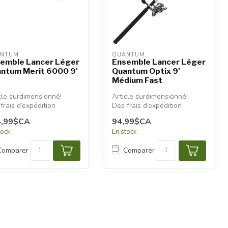
NTUM
QUANTUM
emble Lancer Léger
Ensemble Lancer Léger
ntum Merit 6000 9'
Quantum Optix 9'
Médium Fast
cle surdimensionné!
Article surdimensionné!
frais d’expédition
Des frais d’expédition
tionnels seront
additionnels seront
4,99$CA
94,99$CA
iqués.
appliqués.
tock
En stock
Comparer
Comparer