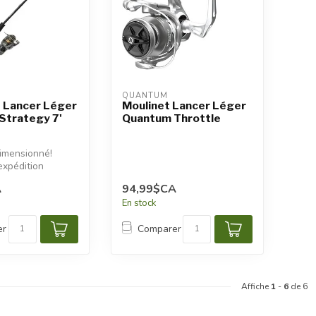
QUANTUM
 Lancer Léger
Moulinet Lancer Léger
Strategy 7'
Quantum Throttle
dimensionné!
expédition
s seront
A
94,99$CA
En stock
er
Comparer
Affiche
1
-
6
de 6