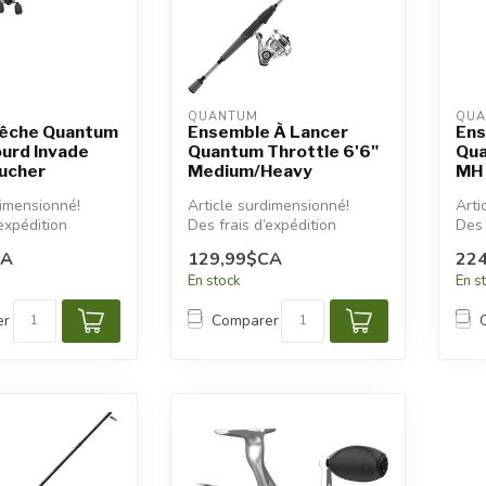
QUANTUM
QUA
Pêche Quantum
Ensemble À Lancer
Ens
urd Invade
Quantum Throttle 6'6"
Qua
ucher
Medium/Heavy
MH
dimensionné!
Article surdimensionné!
Arti
expédition
Des frais d’expédition
Des 
s seront
additionnels seront
addi
CA
129,99$CA
22
appliqués.
appl
En stock
En s
er
Comparer