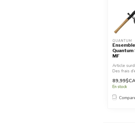
QUANTUM
Ensemble
Quantum 
MF
Article sur
Des frais d’
additionnel
89,99$C
appliqués.
En stock
Compar