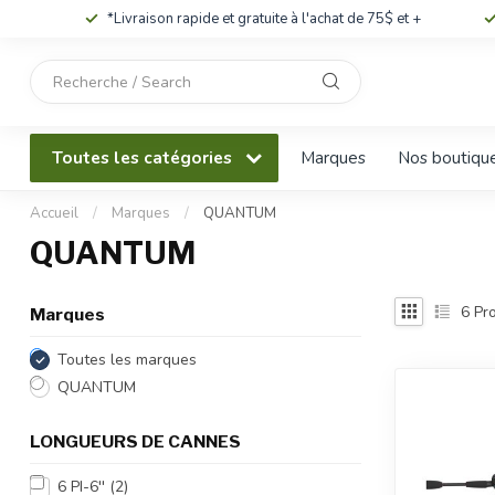
*Livraison rapide et gratuite à l'achat de 75$ et +
Utilisez
les
flèches
haut
Toutes les catégories
Marques
Nos boutiqu
et
bas
pour
Accueil
/
Marques
/
QUANTUM
sélectionner
QUANTUM
le
résultat
disponible.
6
Pro
Marques
Appuyez
sur
Toutes les marques
Entrée
QUANTUM
pour
accéder
LONGUEURS DE CANNES
au
résultat
6 PI-6''
(2)
de