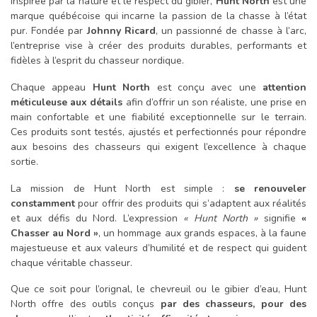
Inspirée par la nature et le respect du gibier,
Hunt North
est une
marque québécoise qui incarne la passion de la chasse à l’état
pur. Fondée par
Johnny Ricard
, un passionné de chasse à l’arc,
l’entreprise vise à créer des produits durables, performants et
fidèles à l’esprit du chasseur nordique.
Chaque appeau
Hunt North
est conçu avec une
attention
méticuleuse aux détails
afin d’offrir un son réaliste, une prise en
main confortable et une fiabilité exceptionnelle sur le terrain.
Ces produits sont testés, ajustés et perfectionnés pour répondre
aux besoins des chasseurs qui exigent l’excellence à chaque
sortie.
La mission de Hunt North est simple :
se renouveler
constamment
pour offrir des produits qui s’adaptent aux réalités
et aux défis du Nord. L’expression
« Hunt North »
signifie
«
Chasser au Nord »
, un hommage aux grands espaces, à la faune
majestueuse et aux valeurs d’humilité et de respect qui guident
chaque véritable chasseur.
Que ce soit pour l’orignal, le chevreuil ou le gibier d’eau, Hunt
North offre des outils conçus
par des chasseurs, pour des