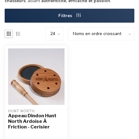
chasseurs
, alliant
authenticité, efficacité et passion
.
Filtres
HUNT NORTH
Appeau Dindon Hunt
North Ardoise À
Friction - Cerisier