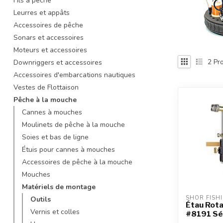
Fils à pêche
recherche
Leurres et appâts
sélectionné.
Accessoires de pêche
Les
Sonars et accessoires
utilisateurs
d'appareils
Moteurs et accessoires
tactiles
2
Pro
Downriggers et accessoires
peuvent
Accessoires d'embarcations nautiques
se
Vestes de Flottaison
servir
Pêche à la mouche
de
gestes
Cannes à mouches
tels
Moulinets de pêche à la mouche
que
Soies et bas de ligne
toucher
Étuis pour cannes à mouches
et
Accessoires de pêche à la mouche
glisser.
Mouches
Matériels de montage
SHOR FISH
Outils
Étau Rot
Vernis et colles
#8191 Sé