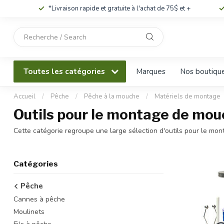
*Livraison rapide et gratuite à l'achat de 75$ et +
Utilisez
les
flèches
haut
Toutes les catégories
Marques
Nos boutiqu
et
bas
pour
Accueil
/
Pêche
/
Pêche à la mouche
/
Matériels de montage
sélectionner
Outils pour le montage de mo
le
résultat
Cette catégorie regroupe une large sélection d'outils pour le m
disponible.
Appuyez
sur
Catégories
Entrée
pour
Pêche
accéder
Cannes à pêche
au
résultat
Moulinets
de