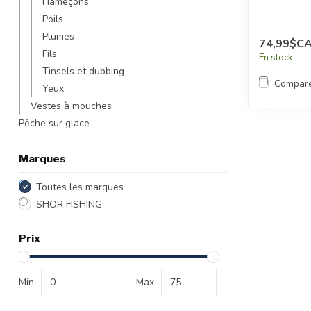
Hameçons
Poils
Plumes
74,99$C
Fils
En stock
Tinsels et dubbing
Compar
Yeux
Vestes à mouches
Pêche sur glace
Marques
Toutes les marques
SHOR FISHING
Prix
Min
Max