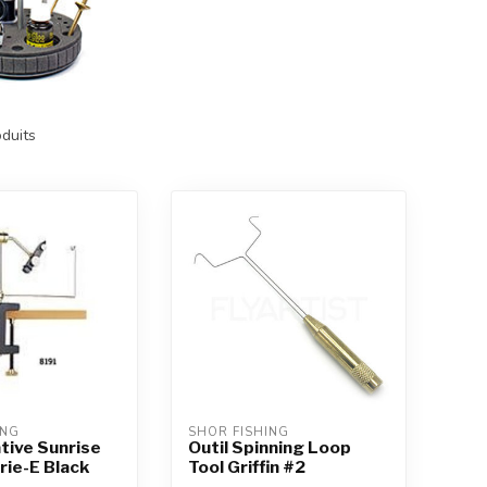
duits
ING
SHOR FISHING
ative Sunrise
Outil Spinning Loop
rie-E Black
Tool Griffin #2